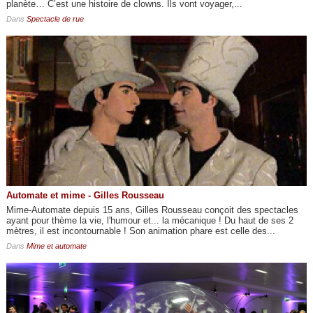
planète… C’est une histoire de clowns. Ils vont voyager,...
Dans
Spectacle de rue
Automate et mime - Gilles Rousseau
Mime-Automate depuis 15 ans, Gilles Rousseau conçoit des spectacles
ayant pour thème la vie, l'humour et... la mécanique ! Du haut de ses 2
mètres, il est incontournable ! Son animation phare est celle des...
Dans
Mime et automate