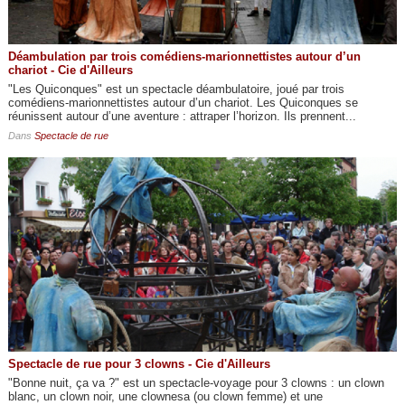
Déambulation par trois comédiens-marionnettistes autour d’un
chariot - Cie d'Ailleurs
"Les Quiconques" est un spectacle déambulatoire, joué par trois
comédiens-marionnettistes autour d’un chariot. Les Quiconques se
réunissent autour d’une aventure : attraper l’horizon. Ils prennent...
Dans
Spectacle de rue
Spectacle de rue pour 3 clowns - Cie d'Ailleurs
"Bonne nuit, ça va ?" est un spectacle-voyage pour 3 clowns : un clown
blanc, un clown noir, une clownesa (ou clown femme) et une