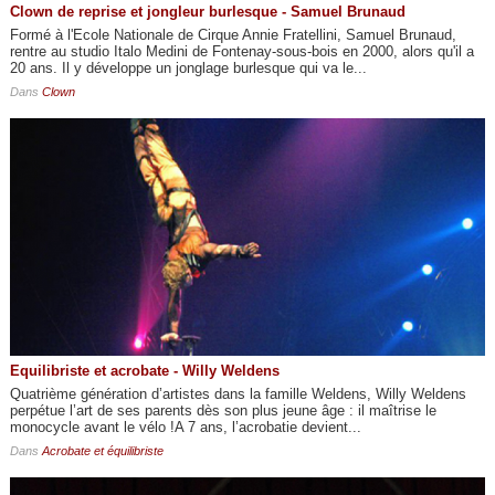
Clown de reprise et jongleur burlesque - Samuel Brunaud
Formé à l'Ecole Nationale de Cirque Annie Fratellini, Samuel Brunaud,
rentre au studio Italo Medini de Fontenay-sous-bois en 2000, alors qu'il a
20 ans. Il y développe un jonglage burlesque qui va le...
Dans
Clown
Equilibriste et acrobate - Willy Weldens
Quatrième génération d’artistes dans la famille Weldens, Willy Weldens
perpétue l’art de ses parents dès son plus jeune âge : il maîtrise le
monocycle avant le vélo !A 7 ans, l’acrobatie devient...
Dans
Acrobate et équilibriste