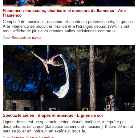
Flamenco : musiciens, chanteurs et danseurs de flamenco - Arte
Flamenco
Composé de musiciens, danseurs et chanteurs professionnels, le groupe
Arte Flamenco se produit en France et à l'étranger, depuis 1994. Ils ont
tenu l'affiche de plusieurs grandes salles parisiennes comme le...
Dans
Spectacle de danse
Spectacle aérien : drapés et musique - Lignes de soi
Lignes de soi est un spectacle aérien, visuel, poétique, interprété par
deux artistes de cirque (danseuse aérienne et musicien). Il dure 30 mn et
peut se jouer en intérieur, en extérieur, sous le...
Dans
Numéro aérien et funambule