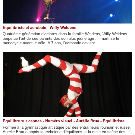
Equilibriste et acrobate - Willy Weldens
Quatrième génération d’artistes dans la famille Weldens, Willy Weldens
perpétue l’art de ses parents dès son plus jeune âge : il maîtrise le
monocycle avant le vélo !A 7 ans, l’acrobatie devient...
Equilibre sur cannes - Numéro visuel - Aurélie Brua - Equilibriste
Formée à la gymnastique artistique par des entraîneurs roumain et russe,
Aurélie Brua a appris la technique d’équilibres et la mise en scène des