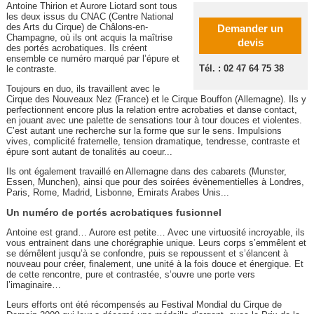
Antoine Thirion et Aurore Liotard sont tous
les deux issus du CNAC (Centre National
des Arts du Cirque) de Châlons-en-
Demander un
Champagne, où ils ont acquis la maîtrise
devis
des portés acrobatiques. Ils créent
ensemble ce numéro marqué par l’épure et
Tél. : 02 47 64 75 38
le contraste.
Toujours en duo, ils travaillent avec le
Cirque des Nouveaux Nez (France) et le Cirque Bouffon (Allemagne). Ils y
perfectionnent encore plus la relation entre acrobaties et danse contact,
en jouant avec une palette de sensations tour à tour douces et violentes.
C’est autant une recherche sur la forme que sur le sens. Impulsions
vives, complicité fraternelle, tension dramatique, tendresse, contraste et
épure sont autant de tonalités au coeur...
Ils ont également travaillé en Allemagne dans des cabarets (Munster,
Essen, Munchen), ainsi que pour des soirées évènementielles à Londres,
Paris, Rome, Madrid, Lisbonne, Emirats Arabes Unis...
Un numéro de portés acrobatiques fusionnel
Antoine est grand… Aurore est petite… Avec une virtuosité incroyable, ils
vous entrainent dans une chorégraphie unique. Leurs corps s’emmêlent et
se démêlent jusqu’à se confondre, puis se repoussent et s’élancent à
nouveau pour créer, finalement, une unité à la fois douce et énergique. Et
de cette rencontre, pure et contrastée, s’ouvre une porte vers
l’imaginaire…
Leurs efforts ont été récompensés au Festival Mondial du Cirque de