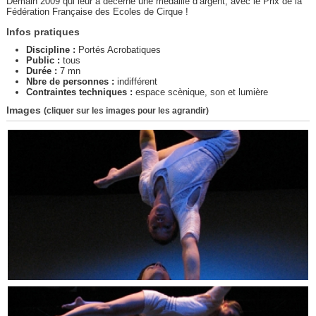
Demain 2009 qui leur a décerné une médaille d’argent, avec le Prix de la
Fédération Française des Ecoles de Cirque !
Infos pratiques
Discipline :
Portés Acrobatiques
Public :
tous
Durée :
7 mn
Nbre de personnes :
indifférent
Contraintes techniques :
espace scènique, son et lumière
Images
(cliquer sur les images pour les agrandir)