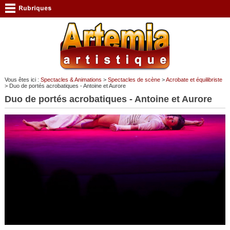
Vous êtes ici :
Spectacles & Animations
>
Spectacles de scène
>
Acrobate et équilibriste
> Duo de portés acrobatiques - Antoine et Aurore
Duo de portés acrobatiques - Antoine et Aurore