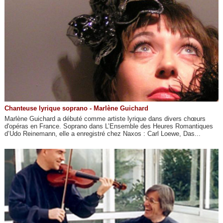
Chanteuse lyrique soprano - Marlène Guichard
Marlène Guichard a débuté comme artiste lyrique dans divers chœurs
d'opéras en France. Soprano dans L’Ensemble des Heures Romantiques
d’Udo Reinemann, elle a enregistré chez Naxos : Carl Loewe, Das...