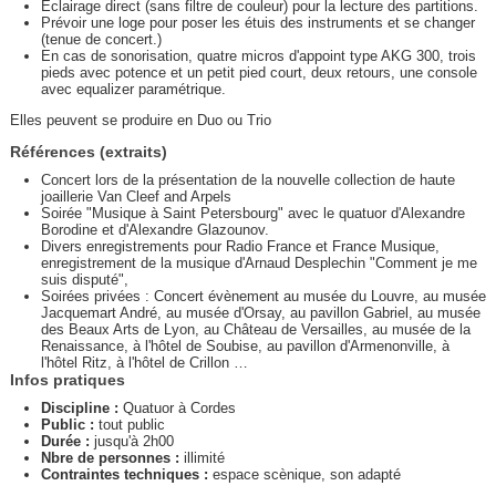
Éclairage direct (sans filtre de couleur) pour la lecture des partitions.
Prévoir une loge pour poser les étuis des instruments et se changer
(tenue de concert.)
En cas de sonorisation, quatre micros d'appoint type AKG 300, trois
pieds avec potence et un petit pied court, deux retours, une console
avec equalizer paramétrique.
Elles peuvent se produire en Duo ou Trio
Références (extraits)
Concert lors de la présentation de la nouvelle collection de haute
joaillerie Van Cleef and Arpels
Soirée "Musique à Saint Petersbourg" avec le quatuor d'Alexandre
Borodine et d'Alexandre Glazounov.
Divers enregistrements pour Radio France et France Musique,
enregistrement de la musique d'Arnaud Desplechin "Comment je me
suis disputé",
Soirées privées : Concert évènement au musée du Louvre, au musée
Jacquemart André, au musée d'Orsay, au pavillon Gabriel, au musée
des Beaux Arts de Lyon, au Château de Versailles, au musée de la
Renaissance, à l'hôtel de Soubise, au pavillon d'Armenonville, à
l'hôtel Ritz, à l'hôtel de Crillon …
Infos pratiques
Discipline :
Quatuor à Cordes
Public :
tout public
Durée :
jusqu'à 2h00
Nbre de personnes :
illimité
Contraintes techniques :
espace scènique, son adapté