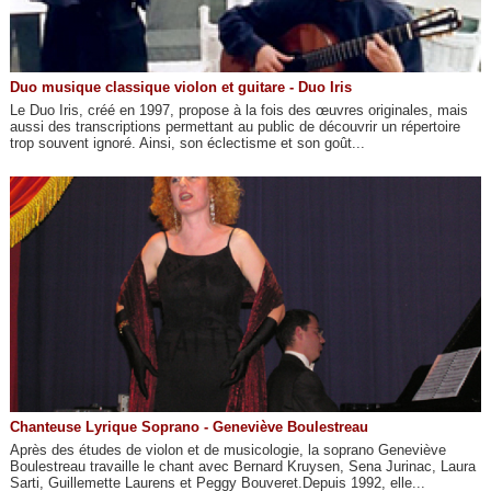
Duo musique classique violon et guitare - Duo Iris
Le Duo Iris, créé en 1997, propose à la fois des œuvres originales, mais
aussi des transcriptions permettant au public de découvrir un répertoire
trop souvent ignoré. Ainsi, son éclectisme et son goût...
Chanteuse Lyrique Soprano - Geneviève Boulestreau
Après des études de violon et de musicologie, la soprano Geneviève
Boulestreau travaille le chant avec Bernard Kruysen, Sena Jurinac, Laura
Sarti, Guillemette Laurens et Peggy Bouveret.Depuis 1992, elle...