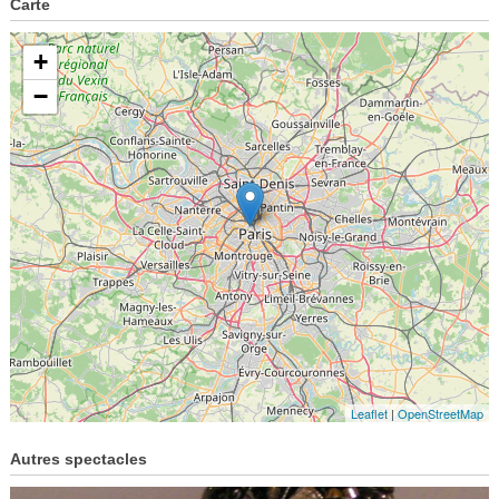
Carte
+
−
Leaflet
|
OpenStreetMap
Autres spectacles