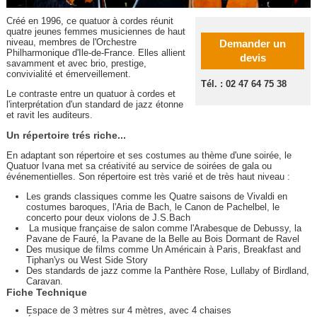
Créé en 1996, ce quatuor à cordes réunit
quatre jeunes femmes musiciennes de haut
niveau, membres de l'Orchestre
Demander un
Philharmonique d'Ile-de-France. Elles allient
devis
savamment et avec brio, prestige,
convivialité et émerveillement.
Tél. : 02 47 64 75 38
Le contraste entre un quatuor à cordes et
l'interprétation d'un standard de jazz étonne
et ravit les auditeurs.
Un répertoire trés riche...
En adaptant son répertoire et ses costumes au thème d'une soirée, le
Quatuor Ivana met sa créativité au service de soirées de gala ou
événementielles. Son répertoire est très varié et de très haut niveau :
Les grands classiques comme les Quatre saisons de Vivaldi en
costumes baroques, l'Aria de Bach, le Canon de Pachelbel, le
concerto pour deux violons de J.S.Bach
La musique française de salon comme l'Arabesque de Debussy, la
Pavane de Fauré, la Pavane de la Belle au Bois Dormant de Ravel
Des musique de films comme Un Américain à Paris, Breakfast and
Tiphan'ys ou West Side Story
Des standards de jazz comme la Panthère Rose, Lullaby of Birdland,
Caravan.
Fiche Technique
Espace de 3 mètres sur 4 mètres, avec 4 chaises