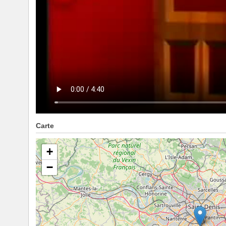
Carte
+
−