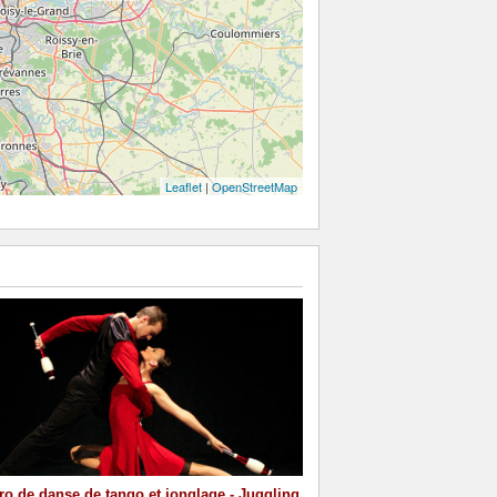
Leaflet
|
OpenStreetMap
o de danse de tango et jonglage - Juggling