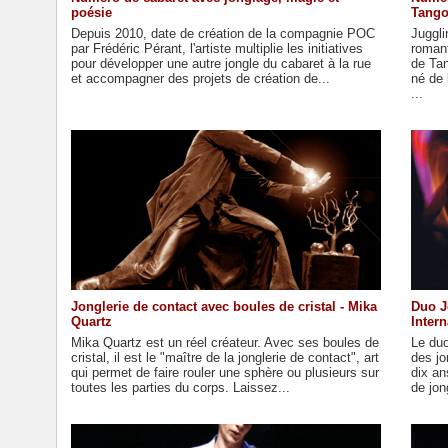
poésie
Tang
Depuis 2010, date de création de la compagnie POC
Juggli
par Frédéric Pérant, l'artiste multiplie les initiatives
romant
pour développer une autre jongle du cabaret à la rue
de Tan
et accompagner des projets de création de...
né de 
...
Jonglerie de contact avec boules de cristal - Mika
Duo J
Quartz
Intern
Mika Quartz est un réel créateur. Avec ses boules de
Le duo
cristal, il est le "maître de la jonglerie de contact", art
des jo
qui permet de faire rouler une sphère ou plusieurs sur
dix an
toutes les parties du corps. Laissez...
de jon