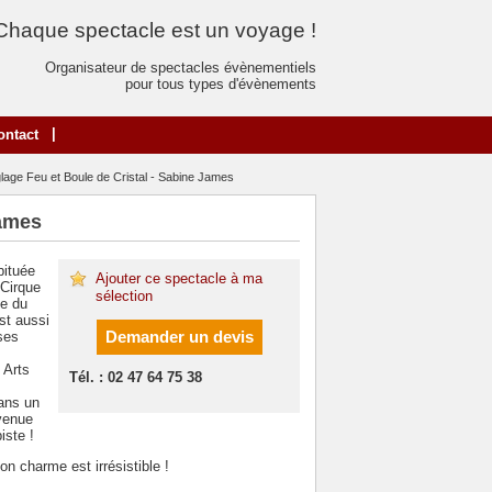
Chaque spectacle est un voyage !
Organisateur de spectacles évènementiels
pour tous types d'évènements
|
ontact
lage Feu et Boule de Cristal - Sabine James
James
bituée
Ajouter ce spectacle à ma
"Cirque
sélection
ue du
st aussi
Demander un devis
ses
 Arts
Tél. : 02 47 64 75 38
dans un
evenue
iste !
n charme est irrésistible !