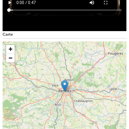
Carte
+
−