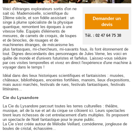
Voici d'étranges explorateurs sortis d'on ne
sait où. Mademoiselle, scientifique du
19ème siècle, et son fidèle assistant : un
Demander un
singe à plume spécialiste de la physique
devis
quantique, remontent les époques à une
vitesse folle. Equipés d'éléments de
Tél. : 02 47 64 75 38
mesures, de carnets de croquis, de loupes
et de binocles, de rouages et de
machineries étranges, de mécanisme les
plus fantasques, mi-chercheurs, mi-savants fous, ils font étonnement de
tout. Dignes descendants des personnages de Jules Verne, les voici en
quête de monde et d'univers futuristes et farfelus. Laissez-vous séduire
par ces visites temporelles et vivez en direct l'expérience d'une machine à
voyager dans le temps !
Idéal dans des lieux historiques scientifiques et fantaisistes : musées,
châteaux, bibliothèques, enceintes fortifiées, manoirs, lieux d'expositions,
mais aussi marchés, festivals de rues, festivals fantastiques, festivals
littéraires...
Cie du Lysandore
La Cie du Lysandore parcourt toutes les terres culturelles : théâtre,
musique, art de la rue et art du cirque se côtoient ici. Leurs spectacles
tirent leurs richesses de cet entrelacement d'arts multiples. Ils proposent
un spectacle de Noël fantastique pour le jeune public.
La Cie s'est créée autour de Mélodie Veillard, comédienne, jongleuse de
boules de cristal, échassière...