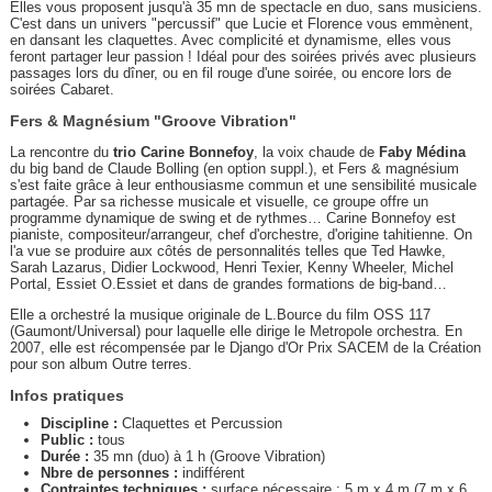
Elles vous proposent jusqu'à 35 mn de spectacle en duo, sans musiciens.
C'est dans un univers "percussif" que Lucie et Florence vous emmènent,
en dansant les claquettes. Avec complicité et dynamisme, elles vous
feront partager leur passion ! Idéal pour des soirées privés avec plusieurs
passages lors du dîner, ou en fil rouge d'une soirée, ou encore lors de
soirées Cabaret.
Fers & Magnésium "Groove Vibration"
La rencontre du
trio Carine Bonnefoy
, la voix chaude de
Faby Médina
du big band de Claude Bolling (en option suppl.), et Fers & magnésium
s'est faite grâce à leur enthousiasme commun et une sensibilité musicale
partagée. Par sa richesse musicale et visuelle, ce groupe offre un
programme dynamique de swing et de rythmes… Carine Bonnefoy est
pianiste, compositeur/arrangeur, chef d'orchestre, d'origine tahitienne. On
l'a vue se produire aux côtés de personnalités telles que Ted Hawke,
Sarah Lazarus, Didier Lockwood, Henri Texier, Kenny Wheeler, Michel
Portal, Essiet O.Essiet et dans de grandes formations de big-band…
Elle a orchestré la musique originale de L.Bource du film OSS 117
(Gaumont/Universal) pour laquelle elle dirige le Metropole orchestra. En
2007, elle est récompensée par le Django d'Or Prix SACEM de la Création
pour son album Outre terres.
Infos pratiques
Discipline :
Claquettes et Percussion
Public :
tous
Durée :
35 mn (duo) à 1 h (Groove Vibration)
Nbre de personnes :
indifférent
Contraintes techniques :
surface nécessaire : 5 m x 4 m (7 m x 6