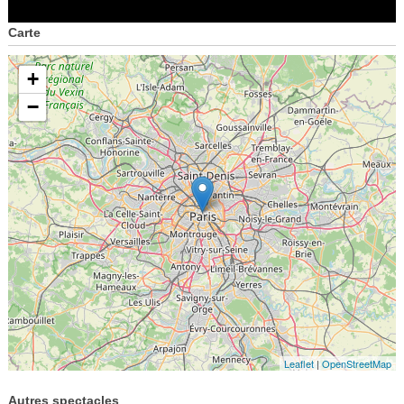
Carte
+
−
Leaflet
|
OpenStreetMap
Autres spectacles