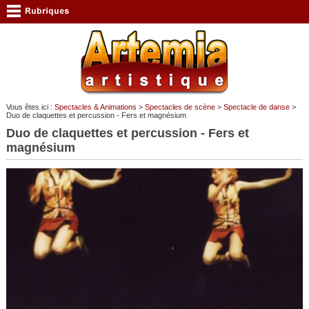
Vous êtes ici :
Spectacles & Animations
>
Spectacles de scène
>
Spectacle de danse
>
Duo de claquettes et percussion - Fers et magnésium
Duo de claquettes et percussion - Fers et
magnésium