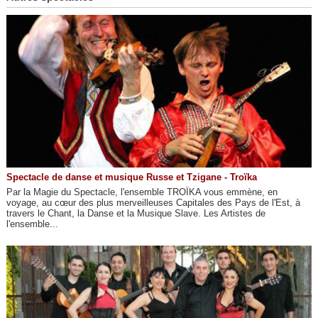
Spectacle de danse et musique Russe et Tzigane - Troïka
Par la Magie du Spectacle, l'ensemble TROÏKA vous emmène, en
voyage, au cœur des plus merveilleuses Capitales des Pays de l'Est, à
travers le Chant, la Danse et la Musique Slave. Les Artistes de
l'ensemble...