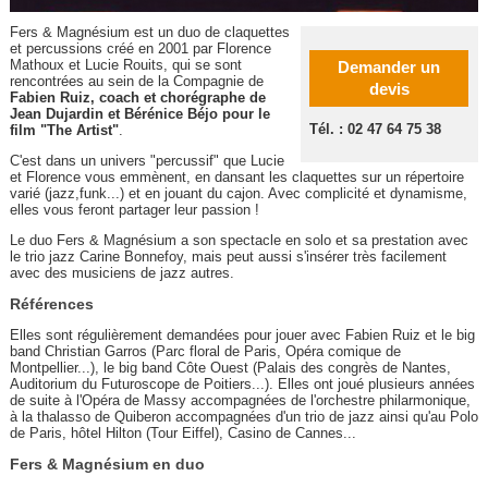
Fers & Magnésium est un duo de claquettes
et percussions créé en 2001 par
Florence
Mathoux et Lucie Rouits, qui se sont
Demander un
rencontrées au sein de la Compagnie de
devis
Fabien Ruiz, coach et chorégraphe de
Jean Dujardin et Bérénice Béjo pour le
Tél. : 02 47 64 75 38
film
"The Artist"
.
C'est dans un univers "percussif" que Lucie
et Florence vous emmènent, en dansant les claquettes sur un répertoire
varié (jazz,funk...) et en jouant du cajon. Avec complicité et dynamisme,
elles vous feront partager leur passion !
Le duo Fers & Magnésium a son spectacle en solo et sa prestation avec
le trio jazz Carine Bonnefoy, mais peut aussi s'insérer très facilement
avec des musiciens de jazz autres.
Références
Elles sont régulièrement demandées pour jouer avec Fabien Ruiz et le big
band Christian Garros (Parc floral de Paris, Opéra comique de
Montpellier...), le big band Côte Ouest (Palais des congrès de Nantes,
Auditorium du Futuroscope de Poitiers...). Elles ont joué plusieurs années
de suite à l'Opéra de Massy accompagnées de l'orchestre philarmonique,
à la thalasso de Quiberon accompagnées d'un trio de jazz ainsi qu'au Polo
de Paris, hôtel Hilton (Tour Eiffel), Casino de Cannes...
Fers & Magnésium en duo