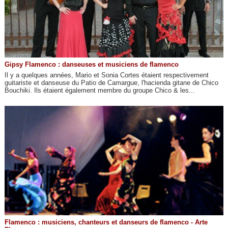
Gipsy Flamenco : danseuses et musiciens de flamenco
Il y a quelques années, Mario et Sonia Cortes étaient respectivement
guitariste et danseuse du Patio de Camargue, l'hacienda gitane de Chico
Bouchiki. Ils étaient également membre du groupe Chico & les...
Flamenco : musiciens, chanteurs et danseurs de flamenco - Arte