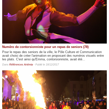
Numéro de contorsionniste pour un repas de seniors (78)
Pour le repas des seniors de la ville, le Pôle Culture et Communication
avait choisi de créer l'animation en proposant des numéros visuels entre
les plats. C'est ainsi qu'Emma, contorsionniste, avait été...
Dans
Références Artémia
- Publié le 18/12/2017