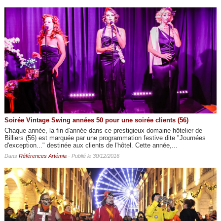
Soirée Vintage Swing années 50 pour une soirée clients (56)
Chaque année, la fin d'année dans ce prestigieux domaine hôtelier de
Billiers (56) est marquée par une programmation festive dite "Journées
d'exception..." destinée aux clients de l'hôtel. Cette année,...
Dans
Références Artémia
- Publié le 30/12/2016