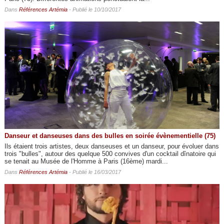
Dans
Références Artémia
- Publié le 10/10/2017
Danseur et danseuses dans des bulles en soirée évènementielle (75)
Ils étaient trois artistes, deux danseuses et un danseur, pour évoluer dans
trois "bulles", autour des quelque 500 convives d'un cocktail dînatoire qui
se tenait au Musée de l'Homme à Paris (16ème) mardi...
Dans
Références Artémia
- Publié le 16/03/2017