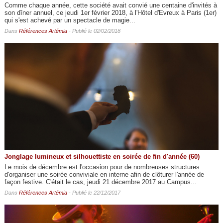
Comme chaque année, cette société avait convié une centaine d'invités à
son dîner annuel, ce jeudi 1er février 2018, à l'Hôtel d'Evreux à Paris (1er)
qui s'est achevé par un spectacle de magie...
Dans
Références Artémia
- Publié le 02/02/2018
Jonglage lumineux et silhouettiste en soirée de fin d'année (60)
Le mois de décembre est l'occasion pour de nombreuses structures
d'organiser une soirée conviviale en interne afin de clôturer l'année de
façon festive. C'était le cas, jeudi 21 décembre 2017 au Campus...
Dans
Références Artémia
- Publié le 22/12/2017