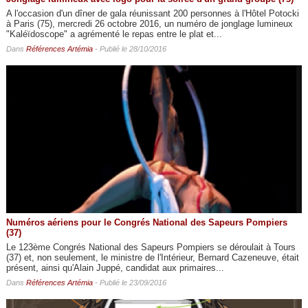
A l'occasion d'un dîner de gala réunissant 200 personnes à l'Hôtel Potocki
à Paris (75), mercredi 26 octobre 2016, un numéro de jonglage lumineux
"Kaléïdoscope" a agrémenté le repas entre le plat et...
Dans
Références Artémia
- Publié le 28/10/2016
Numéros aériens pour le Congrés National des Sapeurs Pompiers
(37)
Le 123ème Congrés National des Sapeurs Pompiers se déroulait à Tours
(37) et, non seulement, le ministre de l'Intérieur, Bernard Cazeneuve, était
présent, ainsi qu'Alain Juppé, candidat aux primaires...
Dans
Références Artémia
- Publié le 23/09/2016