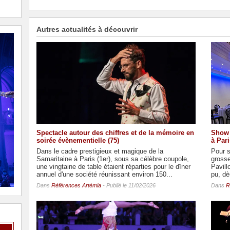
Autres actualités à découvrir
Spectacle autour des chiffres et de la mémoire en
Show 
soirée évènementielle (75)
à Pari
Dans le cadre prestigieux et magique de la
Pour s
Samaritaine à Paris (1er), sous sa célèbre coupole,
grosse
une vingtaine de table étaient réparties pour le dîner
Pavill
annuel d'une société réunissant environ 150...
pu, dès
Dans
Références Artémia
- Publié le 11/02/2026
Dans
R