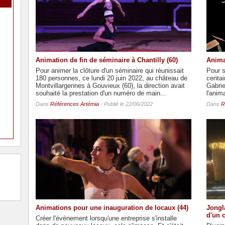
Animation de fin de séminaire à Chantilly (60)
Anima
Pour animer la clôture d'un séminaire qui réunissait
Pour s
180 personnes, ce lundi 20 juin 2022, au château de
centai
Montvillargennes à Gouvieux (60), la direction avait
Gabri
souhaité la prestation d'un numéro de main...
l'anim
Dans
Références Artémia
- Publié le 22/06/2022
Dans
R
Animations pour une inauguration de locaux (44)
Jongl
d'un 
Créer l'évènement lorsqu'une entreprise s'installe