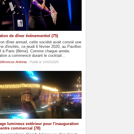
tion de dîner évènementiel (75)
on dîner annuel, cette société avait convié une
ne d'invités, ce jeudi 6 février 2020, au Pavillon
el à Paris (8ème). Comme chaque année,
ation a commencé durant le cocktail...
éférences Artémia
- Publié le 10/02/2020
age lumineux extérieur pour l'inauguration
centre commercial (78)