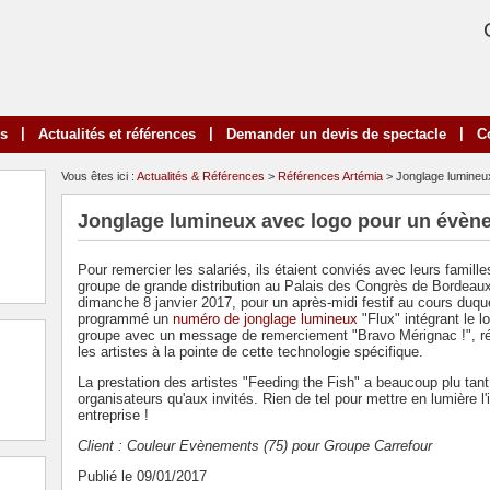
|
|
|
ns
Actualités et références
Demander un devis de spectacle
C
Vous êtes ici :
Actualités & Références
>
Références Artémia
> Jonglage lumineux
Jonglage lumineux avec logo pour un évène
Pour remercier les salariés, ils étaient conviés avec leurs familles
groupe de grande distribution au Palais des Congrès de Bordeaux
dimanche 8 janvier 2017, pour un après-midi festif au cours duque
programmé un
numéro de jonglage lumineux
"Flux" intégrant le l
groupe avec un message de remerciement "Bravo Mérignac !", ré
les artistes à la pointe de cette technologie spécifique.
La prestation des artistes "Feeding the Fish" a beaucoup plu tan
organisateurs qu'aux invités. Rien de tel pour mettre en lumière l
entreprise !
Client : Couleur Evènements
(75) pour Groupe Carrefour
Publié le 09/01/2017