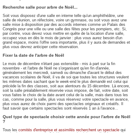
Recherche salle pour arbre de Noël...
Soit vous disposez d'une salle en interne telle qu'un amphithéâtre, une
salle de réunion, un réfectoire, voire un gymnase, ou soit vous avez une
salle mise à disposition par des accords internes comme un Palais des
Congrès pour une ville ou une salle des fêtes pour les pompiers, etc. Si,
par contre, vous devez vous mettre en quête de la location d'une salle,
occupez vous en dès le mois de janvier : plus vous aurez besoin d'un
grand espace, moins l'offre sera importante, plus il y aura de demandes et
plus vous devrez anticiper cette réservation.
Fixer la date de l'arbre de Noël
Le mois de décembre n'étant pas extensible - mis à part sur la fin
novembre - et l'arbre de Noël ne s'organisant qu'en fin d'année,
généralement les mercredi, samedi ou dimanche d'avant le début des
vacances scolaires de Noël, il va de soi que toutes les structures veulent
les mêmes dates sachant que le week-end le plus demandé est celui qui
précède la fin des classes, soit aux alentours du 15 décembre. Là encore,
soit la salle préalablement réservée vous impose, de fait, votre date, soit
vous faites le choix de la date avant celui de la salle, mais dans tous les
cas, comme pour la salle, plus vous réservez votre spectacle en avance,
plus vous aurez de choix parmi des spectacles originaux et créatifs. Il
faut savoir que certains spectacles sont réservés 1 an à l'avance...
Quel type de spectacle choisir cette année pour l'arbre de Noël
?
Tous les
comités d'entreprise et assimilés recherchent un spectacle
qui