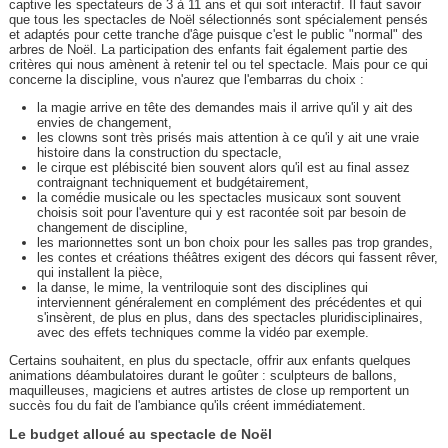
captive les spectateurs de 3 à 11 ans et qui soit interactif. Il faut savoir
que tous les spectacles de Noël sélectionnés sont spécialement pensés
et adaptés pour cette tranche d'âge puisque c'est le public "normal" des
arbres de Noël. La participation des enfants fait également partie des
critères qui nous amènent à retenir tel ou tel spectacle. Mais pour ce qui
concerne la discipline, vous n'aurez que l'embarras du choix :
la magie arrive en tête des demandes mais il arrive qu'il y ait des
envies de changement,
les clowns sont très prisés mais attention à ce qu'il y ait une vraie
histoire dans la construction du spectacle,
le cirque est plébiscité bien souvent alors qu'il est au final assez
contraignant techniquement et budgétairement,
la comédie musicale ou les spectacles musicaux sont souvent
choisis soit pour l'aventure qui y est racontée soit par besoin de
changement de discipline,
les marionnettes sont un bon choix pour les salles pas trop grandes,
les contes et créations théâtres exigent des décors qui fassent rêver,
qui installent la pièce,
la danse, le mime, la ventriloquie sont des disciplines qui
interviennent généralement en complément des précédentes et qui
s'insèrent, de plus en plus, dans des spectacles pluridisciplinaires,
avec des effets techniques comme la vidéo par exemple.
Certains souhaitent, en plus du spectacle, offrir aux enfants quelques
animations déambulatoires durant le goûter : sculpteurs de ballons,
maquilleuses, magiciens et autres artistes de close up remportent un
succès fou du fait de l'ambiance qu'ils créent immédiatement.
Le budget alloué au spectacle de Noël