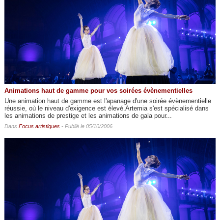
Animations haut de gamme pour vos soirées évènementielles
Une animation haut de gamme est l'apanage d'une soirée évènementielle
réussie, où le niveau d'exigence est élevé.Artemia s'est spécialisé dans
les animations de prestige et les animations de gala pour...
Dans
Focus artistiques
- Publié le 05/10/2006