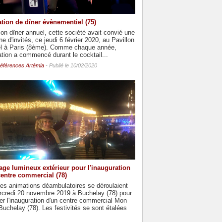
tion de dîner évènementiel (75)
on dîner annuel, cette société avait convié une
ne d'invités, ce jeudi 6 février 2020, au Pavillon
el à Paris (8ème). Comme chaque année,
ation a commencé durant le cocktail...
éférences Artémia
- Publié le 10/02/2020
age lumineux extérieur pour l'inauguration
centre commercial (78)
es animations déambulatoires se déroulaient
rcredi 20 novembre 2019 à Buchelay (78) pour
r l'inauguration d'un centre commercial Mon
uchelay (78). Les festivités se sont étalées