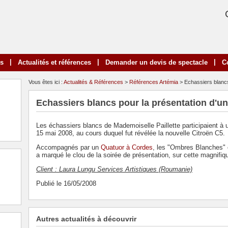
|
|
|
ns
Actualités et références
Demander un devis de spectacle
C
Vous êtes ici :
Actualités & Références
>
Références Artémia
> Echassiers blancs
Echassiers blancs pour la présentation d'u
Les échassiers blancs de Mademoiselle Paillette participaient 
15 mai 2008, au cours duquel fut révélée la nouvelle Citroën C5.
Accompagnés par un
Quatuor à Cordes
, les "Ombres Blanches" é
a marqué le clou de la soirée de présentation, sur cette magnifiq
Client : Laura Lungu Services Artistiques (Roumanie)
Publié le 16/05/2008
Autres actualités à découvrir