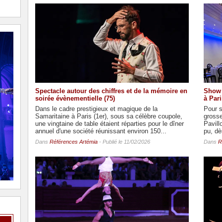
Spectacle autour des chiffres et de la mémoire en
Show 
soirée évènementielle (75)
à Pari
Dans le cadre prestigieux et magique de la
Pour s
Samaritaine à Paris (1er), sous sa célèbre coupole,
grosse
une vingtaine de table étaient réparties pour le dîner
Pavill
annuel d'une société réunissant environ 150...
pu, dès
Dans
Références Artémia
- Publié le 11/02/2026
Dans
R