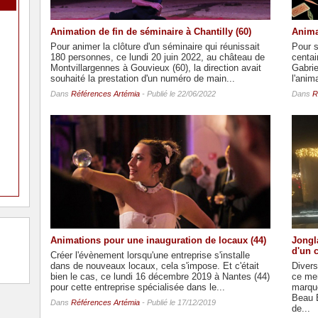
Animation de fin de séminaire à Chantilly (60)
Anima
Pour animer la clôture d'un séminaire qui réunissait
Pour s
180 personnes, ce lundi 20 juin 2022, au château de
centai
Montvillargennes à Gouvieux (60), la direction avait
Gabri
souhaité la prestation d'un numéro de main...
l'anim
Dans
Références Artémia
- Publié le 22/06/2022
Dans
R
Animations pour une inauguration de locaux (44)
Jongl
d'un 
Créer l'évènement lorsqu'une entreprise s'installe
dans de nouveaux locaux, cela s'impose. Et c'était
Divers
bien le cas, ce lundi 16 décembre 2019 à Nantes (44)
ce me
pour cette entreprise spécialisée dans le...
marque
Beau B
Dans
Références Artémia
- Publié le 17/12/2019
de...