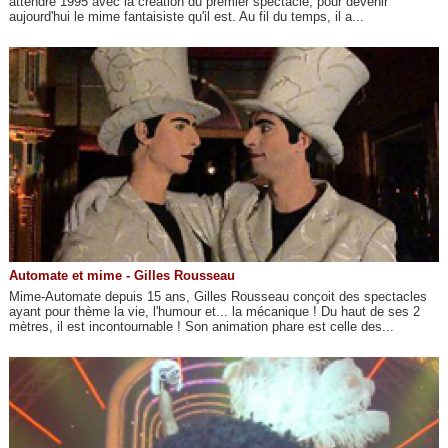
attendre 1995 avec la création du premier spectacle, pour devenir
aujourd'hui le mime fantaisiste qu'il est. Au fil du temps, il a...
Automate et mime - Gilles Rousseau
Mime-Automate depuis 15 ans, Gilles Rousseau conçoit des spectacles
ayant pour thème la vie, l'humour et... la mécanique ! Du haut de ses 2
mètres, il est incontournable ! Son animation phare est celle des...