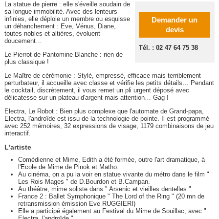
La statue de pierre : elle s'éveille soudain de
sa longue immobilité. Avec des lenteurs
infinies, elle déploie un membre ou esquisse
Demander un
un déhanchement : Eve, Vénus, Diane,
devis
toutes nobles et altières, évoluent
doucement…
Tél. : 02 47 64 75 38
Le Pierrot de Pantomine Blanche : rien de
plus classique !
Le Maître de cérémonie : Stylé, empressé, efficace mais terriblement
perturbateur, il accueille avec classe et vérifie les petits détails… Pendant
le cocktail, discrètement, il vous remet un pli urgent déposé avec
délicatesse sur un plateau d'argent mais attention… Gag !
Electra, Le Robot : Bien plus complexe que l'automate de Grand-papa,
Electra, l'androïde est issu de la technologie de pointe. Il est programmé
avec 252 mémoires, 32 expressions de visage, 1179 combinaisons de jeu
interactif.
L'artiste
Comédienne et Mime, Edith a été formée, outre l'art dramatique, à
l'Ecole de Mime de Pinok et Matho.
Au cinéma, on a pu la voir en statue vivante du métro dans le film "
Les Rois Mages " de D.Bourdon et B.Campan.
Au théâtre, mime soliste dans " Arsenic et vieilles dentelles "
France 2 : Ballet Symphonique " The Lord of the Ring " (20 mn de
retransmission émission Eve RUGGIERI)
Elle a participé également au Festival du Mime de Souillac, avec "
Electra, l'androïde ".