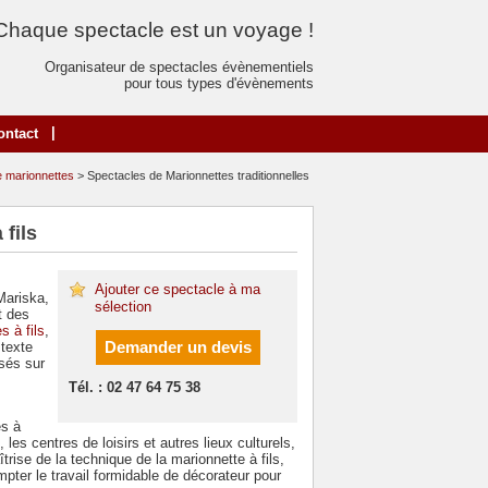
Chaque spectacle est un voyage !
Organisateur de spectacles évènementiels
pour tous types d'évènements
|
ontact
e marionnettes
> Spectacles de Marionnettes traditionnelles
 fils
Ajouter ce spectacle à ma
Mariska,
sélection
t des
s à fils
,
Demander un devis
 texte
asés sur
Tél. : 02 47 64 75 38
es à
les centres de loisirs et autres lieux culturels,
rise de la technique de la marionnette à fils,
ter le travail formidable de décorateur pour