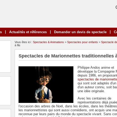
|
|
|
ns
Actualités et références
Demander un devis de spectacle
C
Vous êtes ici :
Spectacles & Animations
>
Spectacles pour enfants
>
Spectacle d
à fils
Spectacles de Marionnettes traditionnelles à
Philippe Andos anime et
développe la Compagnie 
depuis 1986, en proposan
spectacles de marionnette
qui sont soit adaptés d'un
d'un auteur connu, soit b
une idée originale.
Avec les centaines de
représentations déjà joué
l'occasion des arbres de Noël, dans les écoles, dans les théâtres, 
les marionnettistes qui sont aussi comédiens, ont acquis une maît
reconnue par leurs pairs du monde du spectacle vivant. Sans comp