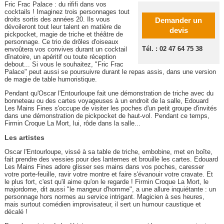
Fric Frac Palace : du rififi dans vos
cocktails ! Imaginez trois personnages tout
droits sortis des années 20. Ils vous
Demander un
dévoileront tout leur talent en matière de
devis
pickpocket, magie de triche et théâtre de
personnage. Ce trio de drôles d'oiseaux
Tél. : 02 47 64 75 38
envoûtera vos convives durant un cocktail
dînatoire, un apéritif ou toute réception
debout... Si vous le souhaitez, "Fric Frac
Palace" peut aussi se poursuivre durant le repas assis, dans une version
de magie de table humoristique.
Pendant qu'Oscar l'Entourloupe fait une démonstration de triche avec du
bonneteau ou des cartes voyageuses à un endroit de la salle, Edouard
Les Mains Fines s'occupe de visiter les poches d'un petit groupe d'invités
dans une démonstration de pickpocket de haut-vol. Pendant ce temps,
Firmin Croque La Mort, lui, rôde dans la salle...
Les artistes
Oscar l'Entourloupe, vissé à sa table de triche, embobine, met en boîte,
fait prendre des vessies pour des lanternes et brouille les cartes. Edouard
Les Mains Fines adore glisser ses mains dans vos poches, caresser
votre porte-feuille, ravir votre montre et faire s'évanouir votre cravate. Et
le plus fort, c'est qu'il aime qu'on le regarde ! Firmin Croque La Mort, le
majordome, dit aussi "le mangeur d'homme", a une allure inquiétante : un
personnage hors normes au service intrigant. Magicien à ses heures,
mais surtout comédien improvisateur, il sert un humour caustique et
décalé !