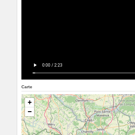
Carte
+
−