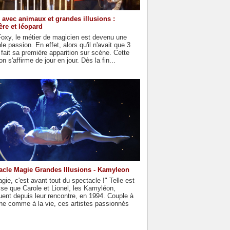
 avec animaux et grandes illusions :
ère et léopard
oxy, le métier de magicien est devenu une
ble passion. En effet, alors qu'il n'avait que 3
l fait sa première apparition sur scène. Cette
on s'affirme de jour en jour. Dès la fin...
acle Magie Grandes Illusions - Kamyleon
gie, c'est avant tout du spectacle !" Telle est
ise que Carole et Lionel, les Kamyléon,
uent depuis leur rencontre, en 1994. Couple à
ne comme à la vie, ces artistes passionnés