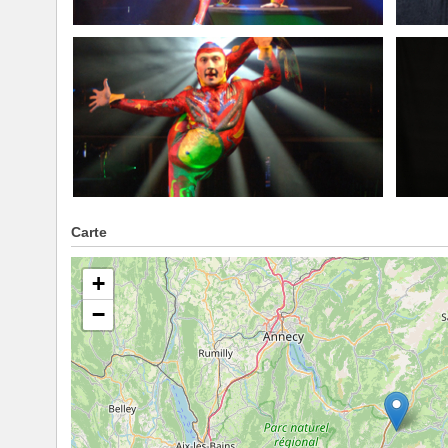
Carte
+
−