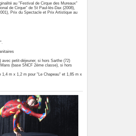
ginalité au "Festival de Cirque des Mureaux"
tional de Cirque" de St Paul-lès-Dax (2008),
01), Prix du Spectacle et Prix Artistique au
".
nitaires
 avec petit-déjeuner, si hors Sarthe (72)
Le Mans (base SNCF 2ème classe), si hors
e 1,4 m x 1,2 m pour "Le Chapeau" et 1,85 m x