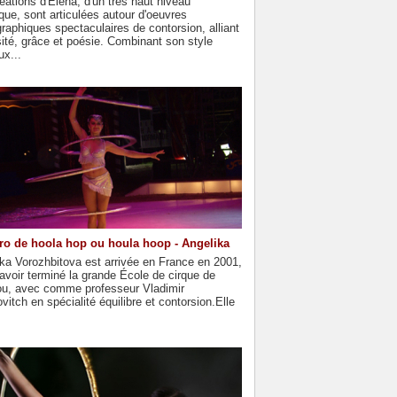
éations d'Elena, d'un très haut niveau
que, sont articulées autour d'oeuvres
raphiques spectaculaires de contorsion, alliant
sité, grâce et poésie. Combinant son style
ux...
o de hoola hop ou houla hoop - Angelika
ka Vorozhbitova est arrivée en France en 2001,
avoir terminé la grande École de cirque de
u, avec comme professeur Vladimir
vitch en spécialité équilibre et contorsion.Elle