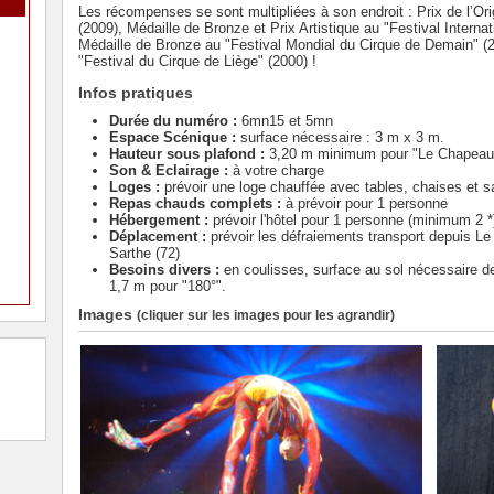
Les récompenses se sont multipliées à son endroit : Prix de l’Ori
(2009), Médaille de Bronze et Prix Artistique au "Festival Interna
Médaille de Bronze au "Festival Mondial du Cirque de Demain" (20
"Festival du Cirque de Liège" (2000) !
Infos pratiques
Durée du numéro :
6mn15 et 5mn
Espace Scénique :
surface nécessaire : 3 m x 3 m.
Hauteur sous plafond :
3,20 m minimum pour "Le Chapeau
Son & Eclairage :
à votre charge
Loges :
prévoir une loge chauffée avec tables, chaises et sa
Repas chauds complets :
à prévoir pour 1 personne
Hébergement :
prévoir l'hôtel pour 1 personne (minimum 2 *)
Déplacement :
prévoir les défraiements transport depuis 
Sarthe (72)
Besoins divers :
en coulisses, surface au sol nécessaire d
1,7 m pour "180°".
Images
(cliquer sur les images pour les agrandir)