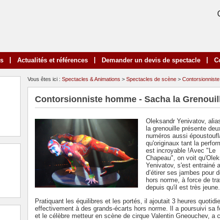
|
|
|
ns
Actualités et références
Demander un devis de spectacle
C
Vous êtes ici :
Spectacles & Animations
>
Spectacles de scène
>
Contorsionniste
Contorsionniste homme - Sacha la Grenouil
Oleksandr Yenivatov, ali
la grenouille présente deu
numéros aussi époustoufl
qu'originaux tant la perfo
est incroyable !Avec "Le
Chapeau", on voit qu'Ole
Yenivatov, s'est entrainé a
d’étirer ses jambes pour d
hors norme, à force de tra
depuis qu'il est très jeune.
Pratiquant les équilibres et les portés, il ajoutait 3 heures quotidi
effectivement à des grands-écarts hors norme. Il a poursuivi sa
et le célèbre metteur en scène de cirque Valentin Gneouchev, a 