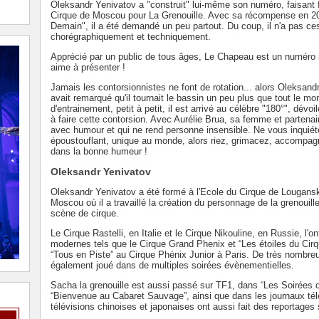
Oleksandr Yenivatov a "construit" lui-même son numéro, faisant
Cirque de Moscou pour La Grenouille. Avec sa récompense en 20
Demain", il a été demandé un peu partout. Du coup, il n'a pas ce
chorégraphiquement et techniquement.
Apprécié par un public de tous âges, Le Chapeau est un numéro inoub
aime à présenter !
Jamais les contorsionnistes ne font de rotation... alors Oleksandr
avait remarqué qu'il tournait le bassin un peu plus que tout le mond
d'entrainement, petit à petit, il est arrivé au célèbre "180°", dévo
à faire cette contorsion. Avec Aurélie Brua, sa femme et partena
avec humour et qui ne rend personne insensible. Ne vous inquiét
époustouflant, unique au monde, alors riez, grimacez, accompagn
dans la bonne humeur !
Oleksandr Yenivatov
Oleksandr Yenivatov a été formé à l'Ecole du Cirque de Lougansk
Moscou où il a travaillé la création du personnage de la grenoui
scène de cirque.
Le Cirque Rastelli, en Italie et le Cirque Nikouline, en Russie, l'ont
modernes tels que le Cirque Grand Phenix et “Les étoiles du Ci
“Tous en Piste” au Cirque Phénix Junior à Paris. De très nombreux
également joué dans de multiples soirées évènementielles.
Sacha la grenouille est aussi passé sur TF1, dans “Les Soirées d
“Bienvenue au Cabaret Sauvage”, ainsi que dans les journaux té
télévisions chinoises et japonaises ont aussi fait des reportages s