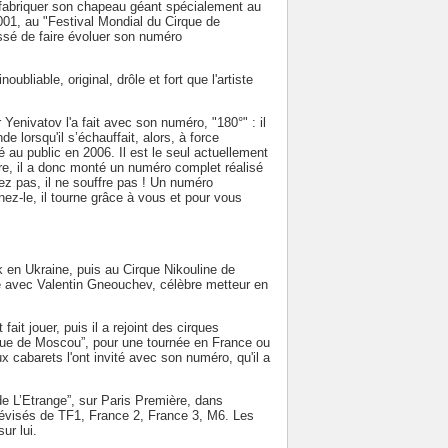
 fabriquer son chapeau géant spécialement au
01, au "Festival Mondial du Cirque de
ssé de faire évoluer son numéro
liable, original, drôle et fort que l'artiste
 Yenivatov l'a fait avec son numéro, "180°" : il
e lorsqu'il s’échauffait, alors, à force
ilé au public en 2006. Il est le seul actuellement
ire, il a donc monté un numéro complet réalisé
ez pas, il ne souffre pas ! Un numéro
ez-le, il tourne grâce à vous et pour vous
 en Ukraine, puis au Cirque Nikouline de
lle avec Valentin Gneouchev, célèbre metteur en
 fait jouer, puis il a rejoint des cirques
rque de Moscou”, pour une tournée en France ou
 cabarets l'ont invité avec son numéro, qu'il a
e L’Etrange”, sur Paris Première, dans
lévisés de TF1, France 2, France 3, M6. Les
ur lui.