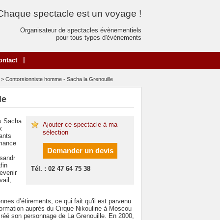
Chaque spectacle est un voyage !
Organisateur de spectacles évènementiels
pour tous types d'évènements
|
ontact
> Contorsionniste homme - Sacha la Grenouille
le
as Sacha
Ajouter ce spectacle à ma
x
sélection
ants
rmance
Demander un devis
ksandr
fin
Tél. : 02 47 64 75 38
evenir
vail,
ennes d’étirements, ce qui fait qu'il est parvenu
 formation auprès du Cirque Nikouline à Moscou
créé son personnage de La Grenouille. En 2000,