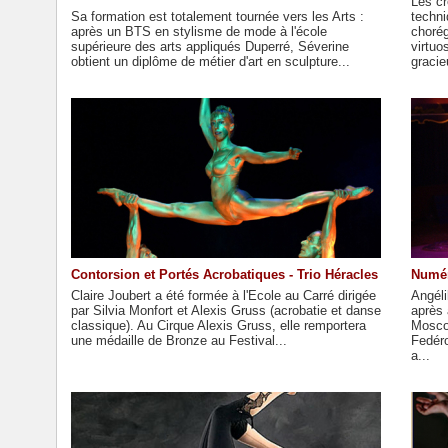
Les cr
Sa formation est totalement tournée vers les Arts :
techni
après un BTS en stylisme de mode à l'école
chorég
supérieure des arts appliqués Duperré, Séverine
virtuo
obtient un diplôme de métier d'art en sculpture...
gracie
Contorsion et Portés Acrobatiques - Trio Héracles
Numér
Claire Joubert a été formée à l'Ecole au Carré dirigée
Angéli
par Silvia Monfort et Alexis Gruss (acrobatie et danse
après 
classique). Au Cirque Alexis Gruss, elle remportera
Mosco
une médaille de Bronze au Festival...
Fedéro
a...