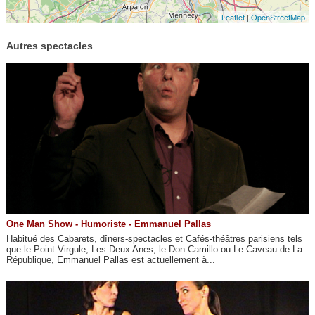
Leaflet
|
OpenStreetMap
Autres spectacles
One Man Show - Humoriste - Emmanuel Pallas
Habitué des Cabarets, dîners-spectacles et Cafés-théâtres parisiens tels
que le Point Virgule, Les Deux Anes, le Don Camillo ou Le Caveau de La
République, Emmanuel Pallas est actuellement à...