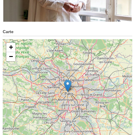
Carte
+
−