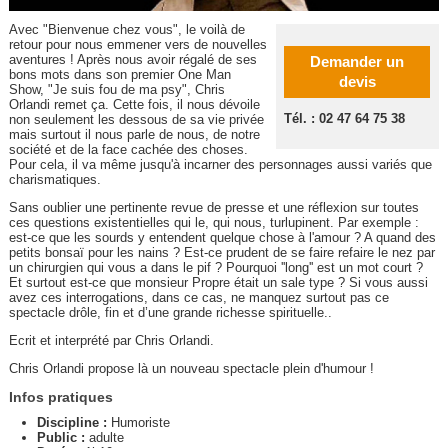
Avec "Bienvenue chez vous", le voilà de
retour pour nous emmener vers de nouvelles
aventures ! Après nous avoir régalé de ses
Demander un
bons mots dans son premier One Man
devis
Show, "Je suis fou de ma psy", Chris
Orlandi remet ça. Cette fois, il nous dévoile
Tél. : 02 47 64 75 38
non seulement les dessous de sa vie privée
mais surtout il nous parle de nous, de notre
société et de la face cachée des choses.
Pour cela, il va même jusqu'à incarner des personnages aussi variés que
charismatiques.
Sans oublier une pertinente revue de presse et une réflexion sur toutes
ces questions existentielles qui le, qui nous, turlupinent. Par exemple :
est-ce que les sourds y entendent quelque chose à l'amour ? A quand des
petits bonsaï pour les nains ? Est-ce prudent de se faire refaire le nez par
un chirurgien qui vous a dans le pif ? Pourquoi ''long'' est un mot court ?
Et surtout est-ce que monsieur Propre était un sale type ? Si vous aussi
avez ces interrogations, dans ce cas, ne manquez surtout pas ce
spectacle drôle, fin et d’une grande richesse spirituelle..
Ecrit et interprété par Chris Orlandi.
Chris Orlandi propose là un nouveau spectacle plein d'humour !
Infos pratiques
Discipline :
Humoriste
Public :
adulte