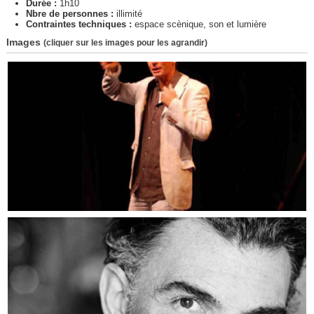
Durée :
1h10
Nbre de personnes :
illimité
Contraintes techniques :
espace scènique, son et lumière
Images
(cliquer sur les images pour les agrandir)