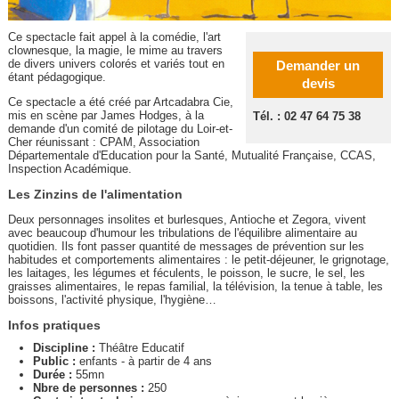
Ce spectacle fait appel à la comédie, l'art
clownesque, la magie, le mime au travers
de divers univers colorés et variés tout en
Demander un
étant pédagogique.
devis
Ce spectacle a été créé par Artcadabra Cie,
mis en scène par James Hodges, à la
Tél. : 02 47 64 75 38
demande d'un comité de pilotage du Loir-et-
Cher réunissant : CPAM, Association
Départementale d'Education pour la Santé, Mutualité Française, CCAS,
Inspection Académique.
Les Zinzins de l'alimentation
Deux personnages insolites et burlesques, Antioche et Zegora, vivent
avec beaucoup d'humour les tribulations de l'équilibre alimentaire au
quotidien. Ils font passer quantité de messages de prévention sur les
habitudes et comportements alimentaires : le petit-déjeuner, le grignotage,
les laitages, les légumes et féculents, le poisson, le sucre, le sel, les
graisses alimentaires, le repas familial, la télévision, la tenue à table, les
boissons, l'activité physique, l'hygiène…
Infos pratiques
Discipline :
Théâtre Educatif
Public :
enfants - à partir de 4 ans
Durée :
55mn
Nbre de personnes :
250