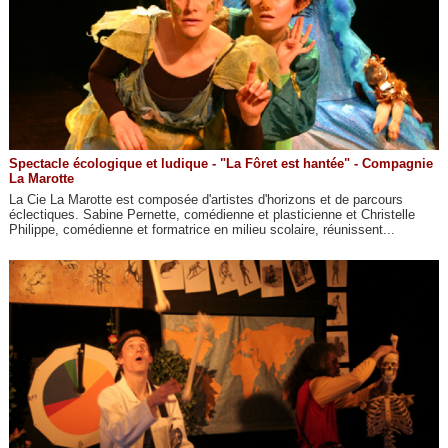
Spectacle écologique et ludique - "La Fôret est hantée" - Compagnie
La Marotte
La Cie La Marotte est composée d'artistes d'horizons et de parcours
éclectiques. Sabine Pernette, comédienne et plasticienne et Christelle
Philippe, comédienne et formatrice en milieu scolaire, réunissent...