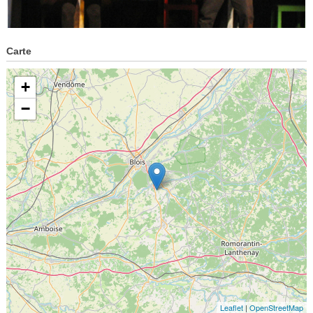
Carte
+
−
Leaflet
|
OpenStreetMap