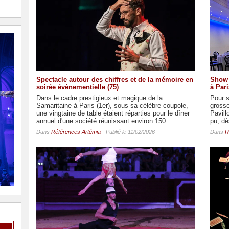
Spectacle autour des chiffres et de la mémoire en
Show 
soirée évènementielle (75)
à Pari
Dans le cadre prestigieux et magique de la
Pour s
Samaritaine à Paris (1er), sous sa célèbre coupole,
grosse
une vingtaine de table étaient réparties pour le dîner
Pavill
annuel d'une société réunissant environ 150...
pu, dès
Dans
Références Artémia
- Publié le 11/02/2026
Dans
R