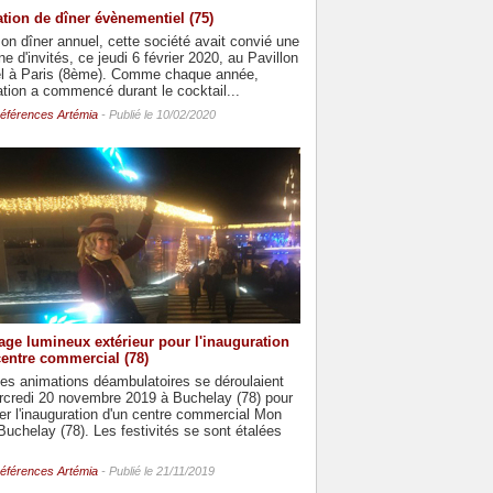
tion de dîner évènementiel (75)
on dîner annuel, cette société avait convié une
ne d'invités, ce jeudi 6 février 2020, au Pavillon
el à Paris (8ème). Comme chaque année,
ation a commencé durant le cocktail...
éférences Artémia
- Publié le 10/02/2020
age lumineux extérieur pour l'inauguration
centre commercial (78)
es animations déambulatoires se déroulaient
rcredi 20 novembre 2019 à Buchelay (78) pour
r l'inauguration d'un centre commercial Mon
uchelay (78). Les festivités se sont étalées
éférences Artémia
- Publié le 21/11/2019