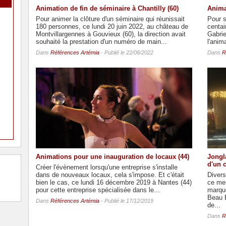
Animation de fin de séminaire à Chantilly (60)
Anima
Pour animer la clôture d'un séminaire qui réunissait
Pour s
180 personnes, ce lundi 20 juin 2022, au château de
centai
Montvillargennes à Gouvieux (60), la direction avait
Gabri
souhaité la prestation d'un numéro de main...
l'anim
Dans
Références Artémia
- Publié le 22/06/2022
Dans
R
Animations pour une inauguration de locaux (44)
Jongl
d'un 
Créer l'évènement lorsqu'une entreprise s'installe
dans de nouveaux locaux, cela s'impose. Et c'était
Divers
bien le cas, ce lundi 16 décembre 2019 à Nantes (44)
ce me
pour cette entreprise spécialisée dans le...
marque
Beau B
Dans
Références Artémia
- Publié le 17/12/2019
de...
Dans
R