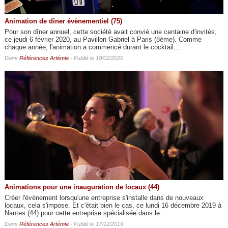
Animation de dîner évènementiel (75)
Pour son dîner annuel, cette société avait convié une centaine d'invités,
ce jeudi 6 février 2020, au Pavillon Gabriel à Paris (8ème). Comme
chaque année, l'animation a commencé durant le cocktail...
Dans
Références Artémia
- Publié le 10/02/2020
Animations pour une inauguration de locaux (44)
Créer l'évènement lorsqu'une entreprise s'installe dans de nouveaux
locaux, cela s'impose. Et c'était bien le cas, ce lundi 16 décembre 2019 à
Nantes (44) pour cette entreprise spécialisée dans le...
Dans
Références Artémia
- Publié le 17/12/2019