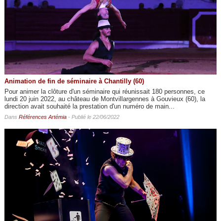
Animation de fin de séminaire à Chantilly (60)
Pour animer la clôture d'un séminaire qui réunissait 180 personnes, ce
lundi 20 juin 2022, au château de Montvillargennes à Gouvieux (60), la
direction avait souhaité la prestation d'un numéro de main...
Dans
Références Artémia
- Publié le 22/06/2022