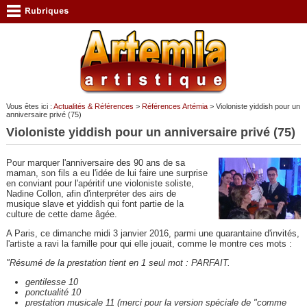
Vous êtes ici :
Actualités & Références
>
Références Artémia
> Violoniste yiddish pour un
anniversaire privé (75)
Violoniste yiddish pour un anniversaire privé (75)
Pour marquer l'anniversaire des 90 ans de sa
maman, son fils a eu l'idée de lui faire une surprise
en conviant pour l'apéritif une violoniste soliste,
Nadine Collon, afin d'interpréter des airs de
musique slave et yiddish qui font partie de la
culture de cette dame âgée.
A Paris, ce dimanche midi 3 janvier 2016, parmi une quarantaine d'invités,
l'artiste a ravi la famille pour qui elle jouait, comme le montre ces mots :
"Résumé de la prestation tient en 1 seul mot : PARFAIT.
gentilesse 10
ponctualité 10
prestation musicale 11 (merci pour la version spéciale de "comme