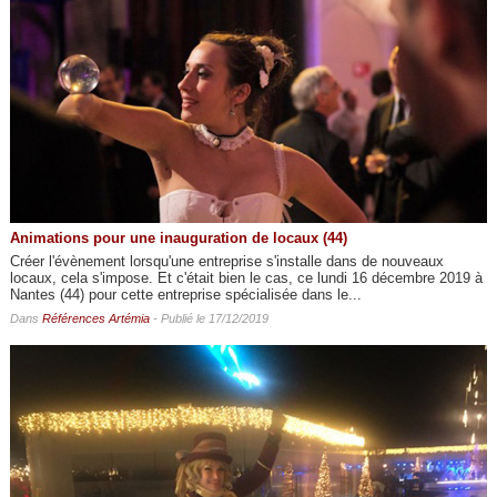
Animations pour une inauguration de locaux (44)
Créer l'évènement lorsqu'une entreprise s'installe dans de nouveaux
locaux, cela s'impose. Et c'était bien le cas, ce lundi 16 décembre 2019 à
Nantes (44) pour cette entreprise spécialisée dans le...
Dans
Références Artémia
- Publié le 17/12/2019