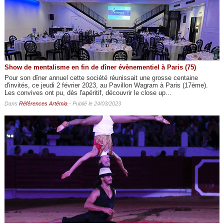
Show de mentalisme en fin de dîner évènementiel à Paris (75)
Pour son dîner annuel cette société réunissait une grosse centaine
d'invités, ce jeudi 2 février 2023, au Pavillon Wagram à Paris (17ème).
Les convives ont pu, dès l'apéritif, découvrir le close up...
Dans
Références Artémia
- Publié le 24/03/2023