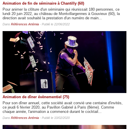
Animation de fin de séminaire à Chantilly (60)
Pour animer la clôture d'un séminaire qui réunissait 180 personnes, ce
lundi 20 juin 2022, au château de Montvillargennes à Gouvieux (60), la
direction avait souhaité la prestation d'un numéro de main...
Dans
Références Artémia
- Publié le 22/06/2022
Animation de dîner évènementiel (75)
Pour son dîner annuel, cette société avait convié une centaine d'invités,
ce jeudi 6 février 2020, au Pavillon Gabriel à Paris (8ème). Comme
chaque année, l'animation a commencé durant le cocktail...
Dans
Références Artémia
- Publié le 10/02/2020