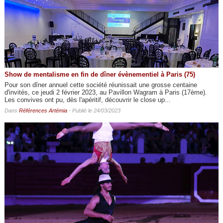
Show de mentalisme en fin de dîner évènementiel à Paris (75)
Pour son dîner annuel cette société réunissait une grosse centaine
d'invités, ce jeudi 2 février 2023, au Pavillon Wagram à Paris (17ème).
Les convives ont pu, dès l'apéritif, découvrir le close up...
Dans
Références Artémia
- Publié le 24/03/2023