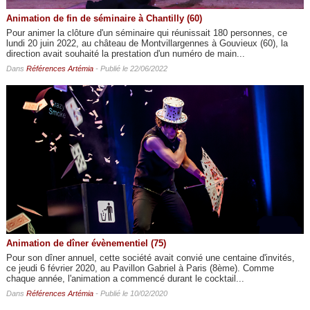
Animation de fin de séminaire à Chantilly (60)
Pour animer la clôture d'un séminaire qui réunissait 180 personnes, ce
lundi 20 juin 2022, au château de Montvillargennes à Gouvieux (60), la
direction avait souhaité la prestation d'un numéro de main...
Dans
Références Artémia
- Publié le 22/06/2022
Animation de dîner évènementiel (75)
Pour son dîner annuel, cette société avait convié une centaine d'invités,
ce jeudi 6 février 2020, au Pavillon Gabriel à Paris (8ème). Comme
chaque année, l'animation a commencé durant le cocktail...
Dans
Références Artémia
- Publié le 10/02/2020