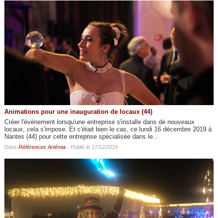
Animations pour une inauguration de locaux (44)
Créer l'évènement lorsqu'une entreprise s'installe dans de nouveaux
locaux, cela s'impose. Et c'était bien le cas, ce lundi 16 décembre 2019 à
Nantes (44) pour cette entreprise spécialisée dans le...
Dans
Références Artémia
- Publié le 17/12/2019