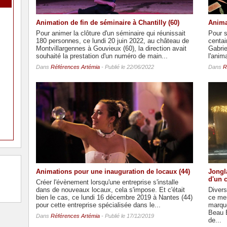
Animation de fin de séminaire à Chantilly (60)
Anima
Pour animer la clôture d'un séminaire qui réunissait
Pour s
180 personnes, ce lundi 20 juin 2022, au château de
centai
Montvillargennes à Gouvieux (60), la direction avait
Gabri
souhaité la prestation d'un numéro de main...
l'anim
Dans
Références Artémia
- Publié le 22/06/2022
Dans
R
Animations pour une inauguration de locaux (44)
Jongl
d'un 
Créer l'évènement lorsqu'une entreprise s'installe
dans de nouveaux locaux, cela s'impose. Et c'était
Divers
bien le cas, ce lundi 16 décembre 2019 à Nantes (44)
ce me
pour cette entreprise spécialisée dans le...
marque
Beau B
Dans
Références Artémia
- Publié le 17/12/2019
de...