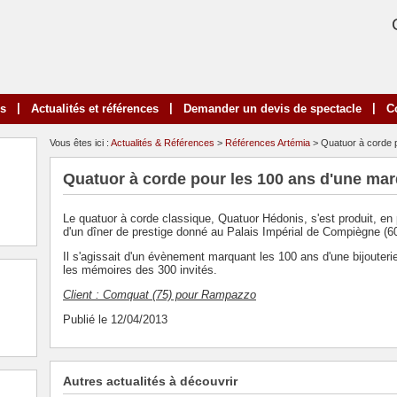
|
|
|
ns
Actualités et références
Demander un devis de spectacle
C
Vous êtes ici :
Actualités & Références
>
Références Artémia
> Quatuor à corde p
Quatuor à corde pour les 100 ans d'une mar
Le quatuor à corde classique, Quatuor Hédonis, s'est produit, en p
d'un dîner de prestige donné au Palais Impérial de Compiègne (60
Il s'agissait d'un évènement marquant les 100 ans d'une bijouter
les mémoires des 300 invités.
Client : Comquat (75) pour Rampazzo
Publié le 12/04/2013
Autres actualités à découvrir