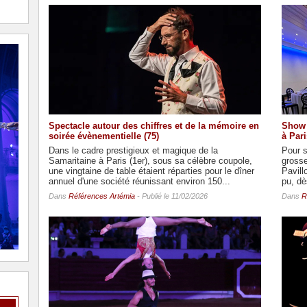
Spectacle autour des chiffres et de la mémoire en
Show 
soirée évènementielle (75)
à Pari
Dans le cadre prestigieux et magique de la
Pour s
Samaritaine à Paris (1er), sous sa célèbre coupole,
grosse
une vingtaine de table étaient réparties pour le dîner
Pavill
annuel d'une société réunissant environ 150...
pu, dès
Dans
Références Artémia
- Publié le 11/02/2026
Dans
R