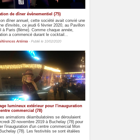
tion de dîner évènementiel (75)
on dîner annuel, cette société avait convié une
ne d'invités, ce jeudi 6 février 2020, au Pavillon
el à Paris (8ème). Comme chaque année,
ation a commencé durant le cocktail...
éférences Artémia
- Publié le 10/02/2020
age lumineux extérieur pour l'inauguration
centre commercial (78)
es animations déambulatoires se déroulaient
rcredi 20 novembre 2019 à Buchelay (78) pour
r l'inauguration d'un centre commercial Mon
uchelay (78). Les festivités se sont étalées