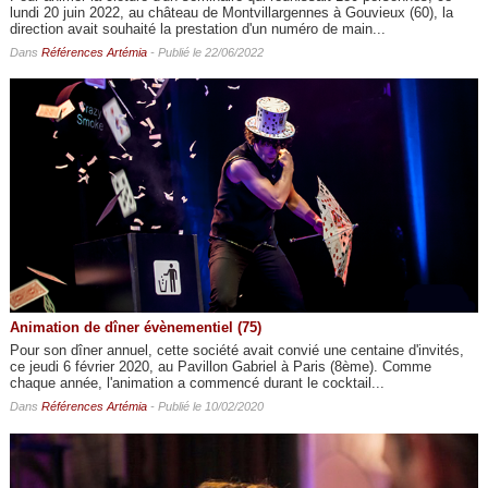
lundi 20 juin 2022, au château de Montvillargennes à Gouvieux (60), la
direction avait souhaité la prestation d'un numéro de main...
Dans
Références Artémia
- Publié le 22/06/2022
Animation de dîner évènementiel (75)
Pour son dîner annuel, cette société avait convié une centaine d'invités,
ce jeudi 6 février 2020, au Pavillon Gabriel à Paris (8ème). Comme
chaque année, l'animation a commencé durant le cocktail...
Dans
Références Artémia
- Publié le 10/02/2020