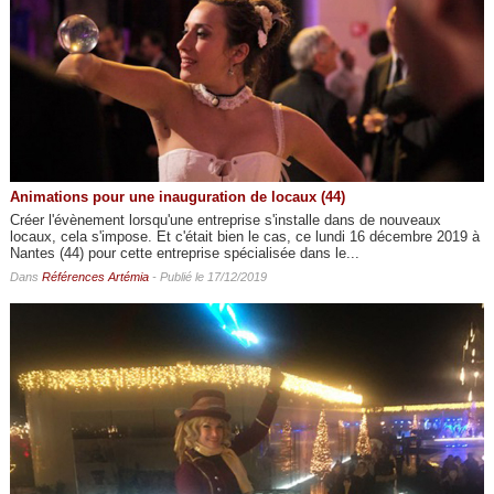
Animations pour une inauguration de locaux (44)
Créer l'évènement lorsqu'une entreprise s'installe dans de nouveaux
locaux, cela s'impose. Et c'était bien le cas, ce lundi 16 décembre 2019 à
Nantes (44) pour cette entreprise spécialisée dans le...
Dans
Références Artémia
- Publié le 17/12/2019