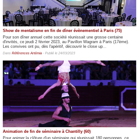
Show de mentalisme en fin de dîner évènementiel à Paris (75)
Pour son dîner annuel cette société réunissait une grosse centaine
d'invités, ce jeudi 2 février 2023, au Pavillon Wagram à Paris (17ème).
Les convives ont pu, dès l'apéritif, découvrir le close up...
Dans
Références Artémia
- Publié le 24/03/2023
Animation de fin de séminaire à Chantilly (60)
Pour animer la clôture d'un séminaire qui réunissait 180 personnes, ce