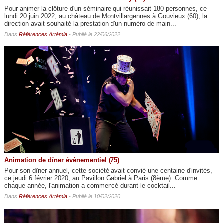
Pour animer la clôture d'un séminaire qui réunissait 180 personnes, ce
lundi 20 juin 2022, au château de Montvillargennes à Gouvieux (60), la
direction avait souhaité la prestation d'un numéro de main...
Dans
Références Artémia
- Publié le 22/06/2022
Animation de dîner évènementiel (75)
Pour son dîner annuel, cette société avait convié une centaine d'invités,
ce jeudi 6 février 2020, au Pavillon Gabriel à Paris (8ème). Comme
chaque année, l'animation a commencé durant le cocktail...
Dans
Références Artémia
- Publié le 10/02/2020