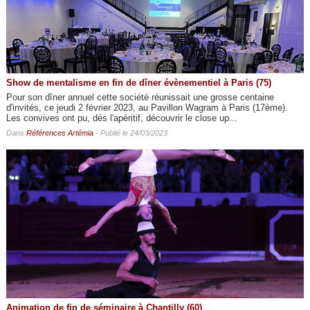
Show de mentalisme en fin de dîner évènementiel à Paris (75)
Pour son dîner annuel cette société réunissait une grosse centaine
d'invités, ce jeudi 2 février 2023, au Pavillon Wagram à Paris (17ème).
Les convives ont pu, dès l'apéritif, découvrir le close up...
Dans
Références Artémia
- Publié le 24/03/2023
Animation de fin de séminaire à Chantilly (60)