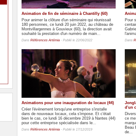
Animation de fin de séminaire à Chantilly (60)
Anima
Pour animer la clôture d'un séminaire qui réunissait
Pour s
180 personnes, ce lundi 20 juin 2022, au château de
centai
Montvillargennes à Gouvieux (60), la direction avait
Gabri
souhaité la prestation d'un numéro de main...
l'anim
Dans
Références Artémia
- Publié le 22/06/2022
Dans
R
Animations pour une inauguration de locaux (44)
Jongl
d'un 
Créer l'évènement lorsqu'une entreprise s'installe
dans de nouveaux locaux, cela s'impose. Et c'était
Divers
bien le cas, ce lundi 16 décembre 2019 à Nantes (44)
ce me
pour cette entreprise spécialisée dans le...
marque
Beau B
Dans
Références Artémia
- Publié le 17/12/2019
de...