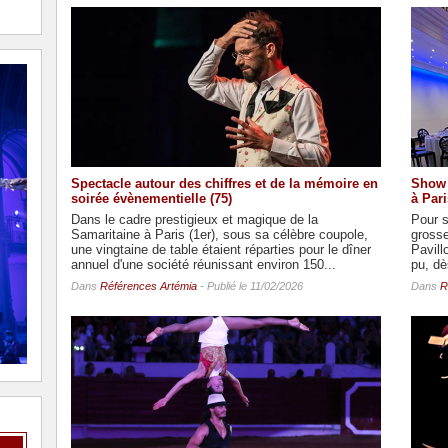
Spectacle autour des chiffres et de la mémoire en
Show 
soirée évènementielle (75)
à Pari
Dans le cadre prestigieux et magique de la
Pour s
Samaritaine à Paris (1er), sous sa célèbre coupole,
grosse
une vingtaine de table étaient réparties pour le dîner
Pavill
annuel d'une société réunissant environ 150...
pu, dès
Dans
Références Artémia
- Publié le 11/02/2026
Dans
R