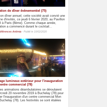
tion de dîner évènementiel (75)
on dîner annuel, cette société avait convié une
ne d'invités, ce jeudi 6 février 2020, au Pavillon
el à Paris (8ème). Comme chaque année,
ation a commencé durant le cocktail...
éférences Artémia
- Publié le 10/02/2020
age lumineux extérieur pour l'inauguration
centre commercial (78)
es animations déambulatoires se déroulaient
rcredi 20 novembre 2019 à Buchelay (78) pour
r l'inauguration d'un centre commercial Mon
uchelay (78). Les festivités se sont étalées