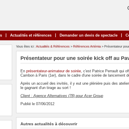
|
|
|
ns
Actualités et références
Demander un devis de spectacle
C
Vous êtes ici :
Actualités & Références
>
Références Artémia
> Présentateur pour
Présentateur pour une soirée kick off au Pa
En
présentateur-animateur de soirée
, c'est Patrice Perrault qui o
Cambon à Paris (1er), dans le cadre d'une soirée de lancement d
Après un accueil des invités, il y eut une plénière puis des ateli
le gagnant d'un tirage au sort !
Client : Agence Alternatives (78) pour Acer Group
Publié le 07/06/2012
Autres actualités à découvrir