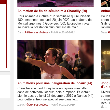
Animation de fin de séminaire à Chantilly (60)
Anima
Pour animer la clôture d'un séminaire qui réunissait
Pour s
180 personnes, ce lundi 20 juin 2022, au château de
centai
Montvillargennes à Gouvieux (60), la direction avait
Gabri
souhaité la prestation d'un numéro de main...
l'anim
Dans
Références Artémia
- Publié le 22/06/2022
Dans
R
Animations pour une inauguration de locaux (44)
Jongl
d'un 
Créer l'évènement lorsqu'une entreprise s'installe
dans de nouveaux locaux, cela s'impose. Et c'était
Divers
bien le cas, ce lundi 16 décembre 2019 à Nantes (44)
ce me
pour cette entreprise spécialisée dans le...
marque
Beau B
Dans
Références Artémia
- Publié le 17/12/2019
de...