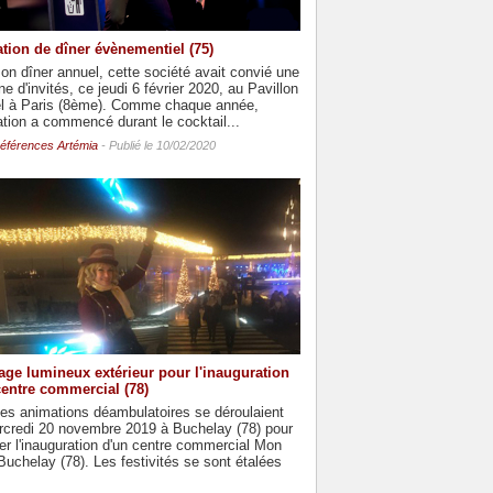
tion de dîner évènementiel (75)
on dîner annuel, cette société avait convié une
ne d'invités, ce jeudi 6 février 2020, au Pavillon
el à Paris (8ème). Comme chaque année,
ation a commencé durant le cocktail...
éférences Artémia
- Publié le 10/02/2020
age lumineux extérieur pour l'inauguration
centre commercial (78)
es animations déambulatoires se déroulaient
rcredi 20 novembre 2019 à Buchelay (78) pour
r l'inauguration d'un centre commercial Mon
uchelay (78). Les festivités se sont étalées