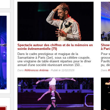
Spectacle autour des chiffres et de la mémoire en
Show 
soirée évènementielle (75)
à Pari
Dans le cadre prestigieux et magique de la
Pour s
Samaritaine à Paris (1er), sous sa célèbre coupole,
grosse
une vingtaine de table étaient réparties pour le dîner
Pavill
annuel d'une société réunissant environ 150...
pu, dès
Dans
Références Artémia
- Publié le 11/02/2026
Dans
R