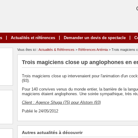
|
|
|
ns
Actualités et références
Demander un devis de spectacle
C
Vous êtes ici :
Actualités & Références
>
Références Artémia
> Trois magiciens c
Trois magiciens close up anglophones en en
Trois magiciens close up intervenaient pour l'animation d'un coc
(93).
Pour 140 convives venus du monde entier, la barrière de la langu
magiciens étaient anglophones. Une soirée sympathique, très réu
Client : Agence Shuga (75) pour Alstom (93)
Publié le 24/05/2012
Autres actualités à découvrir