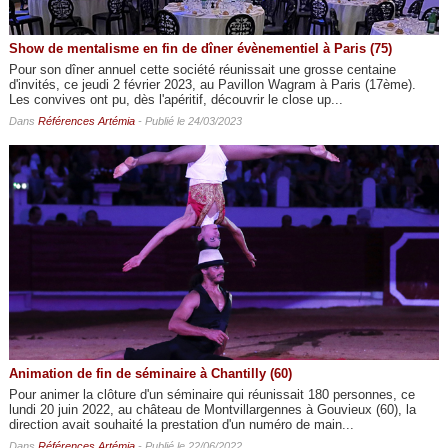
Show de mentalisme en fin de dîner évènementiel à Paris (75)
Pour son dîner annuel cette société réunissait une grosse centaine
d'invités, ce jeudi 2 février 2023, au Pavillon Wagram à Paris (17ème).
Les convives ont pu, dès l'apéritif, découvrir le close up...
Dans
Références Artémia
- Publié le 24/03/2023
Animation de fin de séminaire à Chantilly (60)
Pour animer la clôture d'un séminaire qui réunissait 180 personnes, ce
lundi 20 juin 2022, au château de Montvillargennes à Gouvieux (60), la
direction avait souhaité la prestation d'un numéro de main...
Dans
Références Artémia
- Publié le 22/06/2022