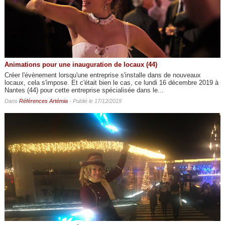
Animations pour une inauguration de locaux (44)
Créer l'évènement lorsqu'une entreprise s'installe dans de nouveaux
locaux, cela s'impose. Et c'était bien le cas, ce lundi 16 décembre 2019 à
Nantes (44) pour cette entreprise spécialisée dans le...
Dans
Références Artémia
- Publié le 17/12/2019