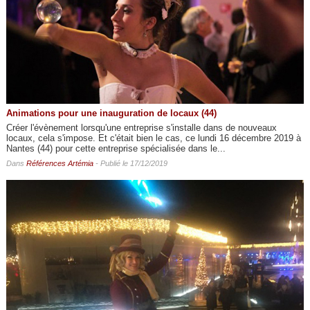
Animations pour une inauguration de locaux (44)
Créer l'évènement lorsqu'une entreprise s'installe dans de nouveaux
locaux, cela s'impose. Et c'était bien le cas, ce lundi 16 décembre 2019 à
Nantes (44) pour cette entreprise spécialisée dans le...
Dans
Références Artémia
- Publié le 17/12/2019