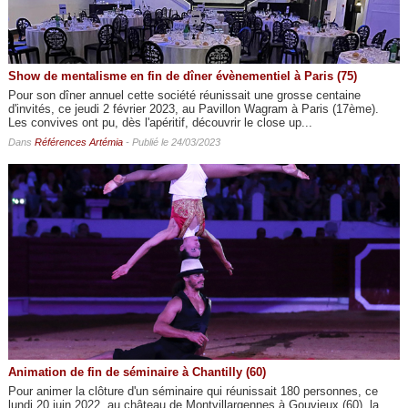
Show de mentalisme en fin de dîner évènementiel à Paris (75)
Pour son dîner annuel cette société réunissait une grosse centaine
d'invités, ce jeudi 2 février 2023, au Pavillon Wagram à Paris (17ème).
Les convives ont pu, dès l'apéritif, découvrir le close up...
Dans
Références Artémia
- Publié le 24/03/2023
Animation de fin de séminaire à Chantilly (60)
Pour animer la clôture d'un séminaire qui réunissait 180 personnes, ce
lundi 20 juin 2022, au château de Montvillargennes à Gouvieux (60), la