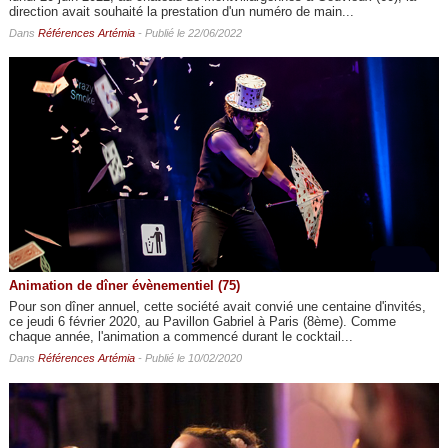
direction avait souhaité la prestation d'un numéro de main...
Dans
Références Artémia
- Publié le 22/06/2022
Animation de dîner évènementiel (75)
Pour son dîner annuel, cette société avait convié une centaine d'invités,
ce jeudi 6 février 2020, au Pavillon Gabriel à Paris (8ème). Comme
chaque année, l'animation a commencé durant le cocktail...
Dans
Références Artémia
- Publié le 10/02/2020