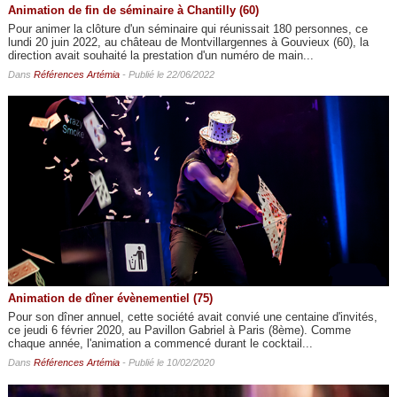
Animation de fin de séminaire à Chantilly (60)
Pour animer la clôture d'un séminaire qui réunissait 180 personnes, ce
lundi 20 juin 2022, au château de Montvillargennes à Gouvieux (60), la
direction avait souhaité la prestation d'un numéro de main...
Dans
Références Artémia
- Publié le 22/06/2022
Animation de dîner évènementiel (75)
Pour son dîner annuel, cette société avait convié une centaine d'invités,
ce jeudi 6 février 2020, au Pavillon Gabriel à Paris (8ème). Comme
chaque année, l'animation a commencé durant le cocktail...
Dans
Références Artémia
- Publié le 10/02/2020