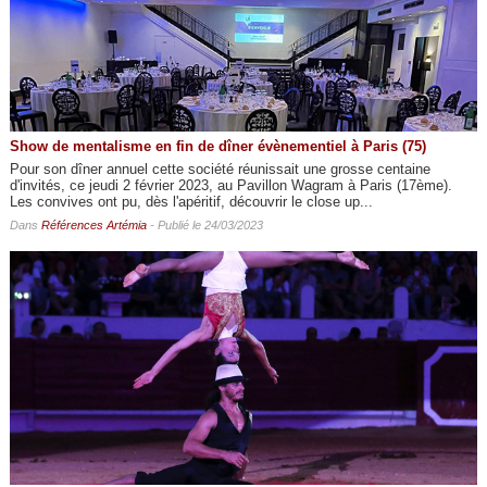
Show de mentalisme en fin de dîner évènementiel à Paris (75)
Pour son dîner annuel cette société réunissait une grosse centaine
d'invités, ce jeudi 2 février 2023, au Pavillon Wagram à Paris (17ème).
Les convives ont pu, dès l'apéritif, découvrir le close up...
Dans
Références Artémia
- Publié le 24/03/2023