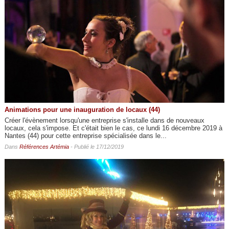
Animations pour une inauguration de locaux (44)
Créer l'évènement lorsqu'une entreprise s'installe dans de nouveaux
locaux, cela s'impose. Et c'était bien le cas, ce lundi 16 décembre 2019 à
Nantes (44) pour cette entreprise spécialisée dans le...
Dans
Références Artémia
- Publié le 17/12/2019