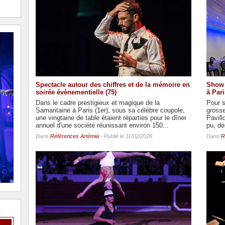
Spectacle autour des chiffres et de la mémoire en
Show 
soirée évènementielle (75)
à Pari
Dans le cadre prestigieux et magique de la
Pour s
Samaritaine à Paris (1er), sous sa célèbre coupole,
grosse
une vingtaine de table étaient réparties pour le dîner
Pavill
annuel d'une société réunissant environ 150...
pu, dès
Dans
Références Artémia
- Publié le 11/02/2026
Dans
R