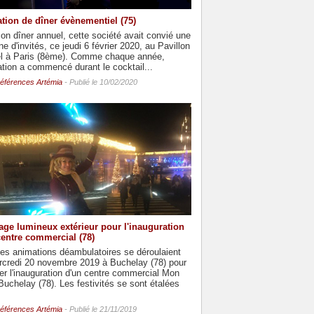
tion de dîner évènementiel (75)
on dîner annuel, cette société avait convié une
ne d'invités, ce jeudi 6 février 2020, au Pavillon
el à Paris (8ème). Comme chaque année,
ation a commencé durant le cocktail...
éférences Artémia
- Publié le 10/02/2020
age lumineux extérieur pour l'inauguration
centre commercial (78)
es animations déambulatoires se déroulaient
rcredi 20 novembre 2019 à Buchelay (78) pour
r l'inauguration d'un centre commercial Mon
uchelay (78). Les festivités se sont étalées
éférences Artémia
- Publié le 21/11/2019