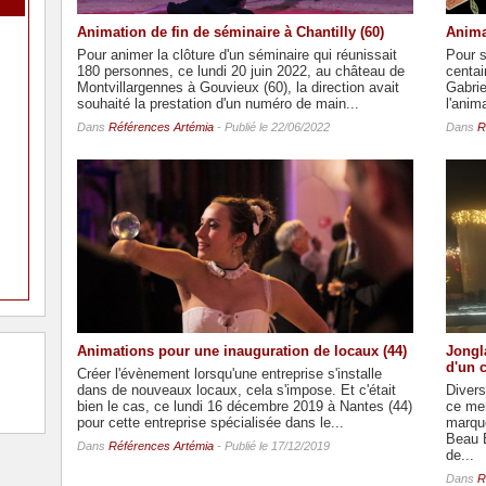
Animation de fin de séminaire à Chantilly (60)
Anima
Pour animer la clôture d'un séminaire qui réunissait
Pour s
180 personnes, ce lundi 20 juin 2022, au château de
centai
Montvillargennes à Gouvieux (60), la direction avait
Gabri
souhaité la prestation d'un numéro de main...
l'anim
Dans
Références Artémia
- Publié le 22/06/2022
Dans
R
Animations pour une inauguration de locaux (44)
Jongl
d'un 
Créer l'évènement lorsqu'une entreprise s'installe
dans de nouveaux locaux, cela s'impose. Et c'était
Divers
bien le cas, ce lundi 16 décembre 2019 à Nantes (44)
ce me
pour cette entreprise spécialisée dans le...
marque
Beau B
Dans
Références Artémia
- Publié le 17/12/2019
de...
Dans
R