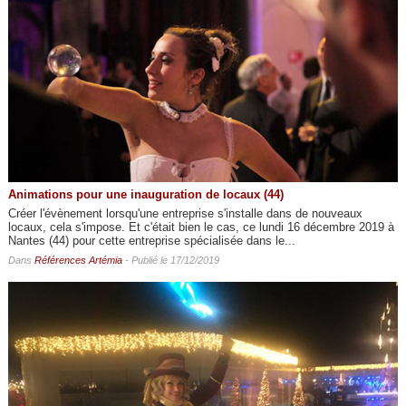
Animations pour une inauguration de locaux (44)
Créer l'évènement lorsqu'une entreprise s'installe dans de nouveaux
locaux, cela s'impose. Et c'était bien le cas, ce lundi 16 décembre 2019 à
Nantes (44) pour cette entreprise spécialisée dans le...
Dans
Références Artémia
- Publié le 17/12/2019