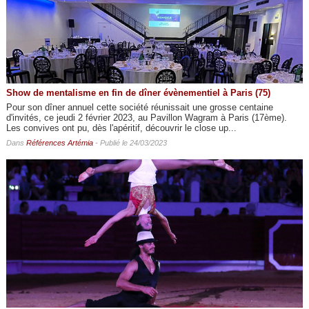
Show de mentalisme en fin de dîner évènementiel à Paris (75)
Pour son dîner annuel cette société réunissait une grosse centaine
d'invités, ce jeudi 2 février 2023, au Pavillon Wagram à Paris (17ème).
Les convives ont pu, dès l'apéritif, découvrir le close up...
Dans
Références Artémia
- Publié le 24/03/2023