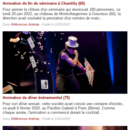
Animation de fin de séminaire à Chantilly (60)
Pour animer la clôture d'un séminaire qui réunissait 180 personnes, ce
lundi 20 juin 2022, au château de Montvillargennes à Gouvieux (60), la
direction avait souhaité la prestation d'un numéro de main...
Dans
Références Artémia
- Publié le 22/06/2022
Animation de dîner évènementiel (75)
Pour son dîner annuel, cette société avait convié une centaine d'invités,
ce jeudi 6 février 2020, au Pavillon Gabriel à Paris (8ème). Comme
chaque année, l'animation a commencé durant le cocktail...
Dans
Références Artémia
- Publié le 10/02/2020