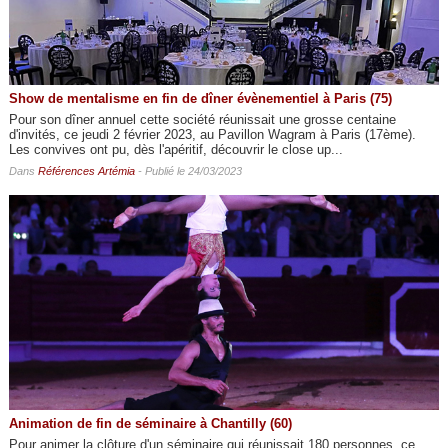
Show de mentalisme en fin de dîner évènementiel à Paris (75)
Pour son dîner annuel cette société réunissait une grosse centaine
d'invités, ce jeudi 2 février 2023, au Pavillon Wagram à Paris (17ème).
Les convives ont pu, dès l'apéritif, découvrir le close up...
Dans
Références Artémia
- Publié le 24/03/2023
Animation de fin de séminaire à Chantilly (60)
Pour animer la clôture d'un séminaire qui réunissait 180 personnes, ce