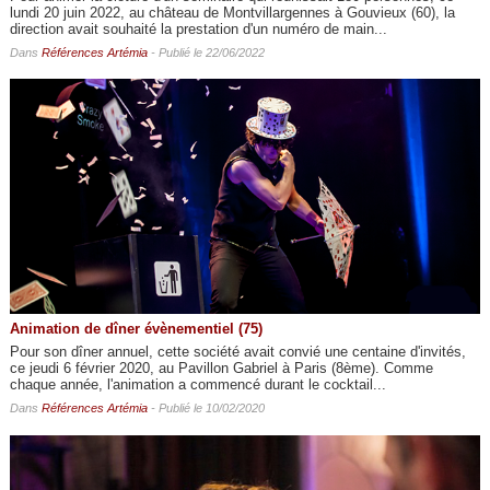
lundi 20 juin 2022, au château de Montvillargennes à Gouvieux (60), la
direction avait souhaité la prestation d'un numéro de main...
Dans
Références Artémia
- Publié le 22/06/2022
Animation de dîner évènementiel (75)
Pour son dîner annuel, cette société avait convié une centaine d'invités,
ce jeudi 6 février 2020, au Pavillon Gabriel à Paris (8ème). Comme
chaque année, l'animation a commencé durant le cocktail...
Dans
Références Artémia
- Publié le 10/02/2020