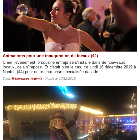
Animations pour une inauguration de locaux (44)
Créer l'évènement lorsqu'une entreprise s'installe dans de nouveaux
locaux, cela s'impose. Et c'était bien le cas, ce lundi 16 décembre 2019 à
Nantes (44) pour cette entreprise spécialisée dans le...
Dans
Références Artémia
- Publié le 17/12/2019