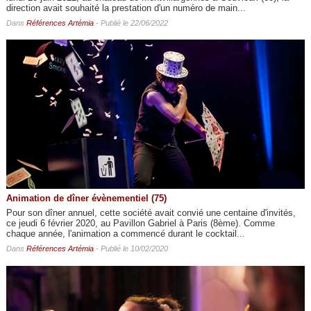
direction avait souhaité la prestation d'un numéro de main...
Dans
Références Artémia
- Publié le 22/06/2022
Animation de dîner évènementiel (75)
Pour son dîner annuel, cette société avait convié une centaine d'invités,
ce jeudi 6 février 2020, au Pavillon Gabriel à Paris (8ème). Comme
chaque année, l'animation a commencé durant le cocktail...
Dans
Références Artémia
- Publié le 10/02/2020