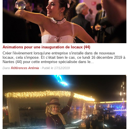
Animations pour une inauguration de locaux (44)
Créer l'évènement lorsqu'une entreprise s'installe dans de nouveaux
locaux, cela s'impose. Et c'était bien le cas, ce lundi 16 décembre 2019 à
Nantes (44) pour cette entreprise spécialisée dans le...
Dans
Références Artémia
- Publié le 17/12/2019