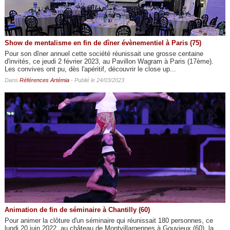
Show de mentalisme en fin de dîner évènementiel à Paris (75)
Pour son dîner annuel cette société réunissait une grosse centaine
d'invités, ce jeudi 2 février 2023, au Pavillon Wagram à Paris (17ème).
Les convives ont pu, dès l'apéritif, découvrir le close up...
Dans
Références Artémia
- Publié le 24/03/2023
Animation de fin de séminaire à Chantilly (60)
Pour animer la clôture d'un séminaire qui réunissait 180 personnes, ce
lundi 20 juin 2022, au château de Montvillargennes à Gouvieux (60), la