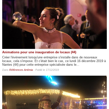
Animations pour une inauguration de locaux (44)
Créer l'évènement lorsqu'une entreprise s'installe dans de nouveaux
locaux, cela s'impose. Et c'était bien le cas, ce lundi 16 décembre 2019 à
Nantes (44) pour cette entreprise spécialisée dans le...
Dans
Références Artémia
- Publié le 17/12/2019