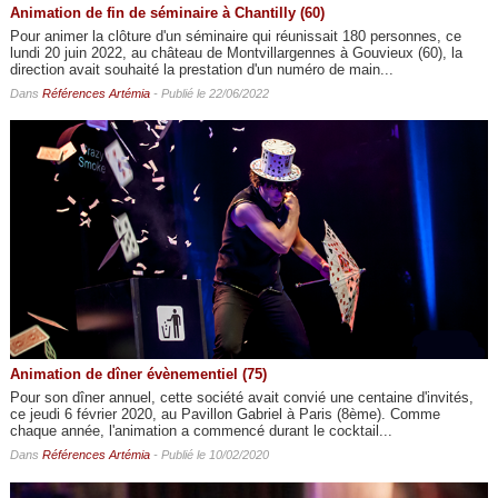
Animation de fin de séminaire à Chantilly (60)
Pour animer la clôture d'un séminaire qui réunissait 180 personnes, ce
lundi 20 juin 2022, au château de Montvillargennes à Gouvieux (60), la
direction avait souhaité la prestation d'un numéro de main...
Dans
Références Artémia
- Publié le 22/06/2022
Animation de dîner évènementiel (75)
Pour son dîner annuel, cette société avait convié une centaine d'invités,
ce jeudi 6 février 2020, au Pavillon Gabriel à Paris (8ème). Comme
chaque année, l'animation a commencé durant le cocktail...
Dans
Références Artémia
- Publié le 10/02/2020