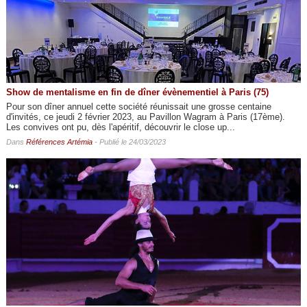
Show de mentalisme en fin de dîner évènementiel à Paris (75)
Pour son dîner annuel cette société réunissait une grosse centaine
d'invités, ce jeudi 2 février 2023, au Pavillon Wagram à Paris (17ème).
Les convives ont pu, dès l'apéritif, découvrir le close up...
Dans
Références Artémia
- Publié le 24/03/2023