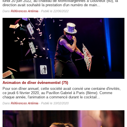
lundi 20 juin 2022, au château de Montvillargennes à Gouvieux (60), la
direction avait souhaité la prestation d'un numéro de main...
Dans
Références Artémia
- Publié le 22/06/2022
Animation de dîner évènementiel (75)
Pour son dîner annuel, cette société avait convié une centaine d'invités,
ce jeudi 6 février 2020, au Pavillon Gabriel à Paris (8ème). Comme
chaque année, l'animation a commencé durant le cocktail...
Dans
Références Artémia
- Publié le 10/02/2020