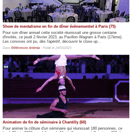
Show de mentalisme en fin de dîner évènementiel à Paris (75)
Pour son dîner annuel cette société réunissait une grosse centaine
d'invités, ce jeudi 2 février 2023, au Pavillon Wagram à Paris (17ème).
Les convives ont pu, dès l'apéritif, découvrir le close up...
Dans
Références Artémia
- Publié le 24/03/2023
Animation de fin de séminaire à Chantilly (60)
Pour animer la clôture d'un séminaire qui réunissait 180 personnes, ce