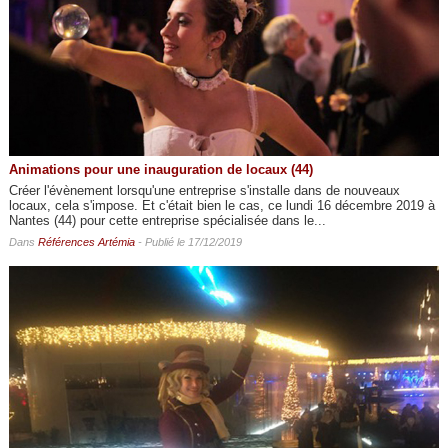
Animations pour une inauguration de locaux (44)
Créer l'évènement lorsqu'une entreprise s'installe dans de nouveaux
locaux, cela s'impose. Et c'était bien le cas, ce lundi 16 décembre 2019 à
Nantes (44) pour cette entreprise spécialisée dans le...
Dans
Références Artémia
- Publié le 17/12/2019