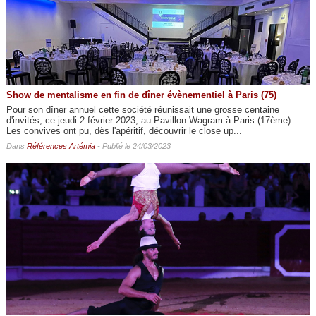
Show de mentalisme en fin de dîner évènementiel à Paris (75)
Pour son dîner annuel cette société réunissait une grosse centaine
d'invités, ce jeudi 2 février 2023, au Pavillon Wagram à Paris (17ème).
Les convives ont pu, dès l'apéritif, découvrir le close up...
Dans
Références Artémia
- Publié le 24/03/2023