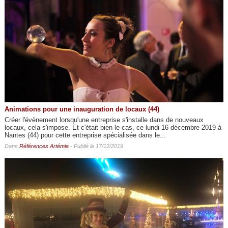
Animations pour une inauguration de locaux (44)
Créer l'évènement lorsqu'une entreprise s'installe dans de nouveaux
locaux, cela s'impose. Et c'était bien le cas, ce lundi 16 décembre 2019 à
Nantes (44) pour cette entreprise spécialisée dans le...
Dans
Références Artémia
- Publié le 17/12/2019