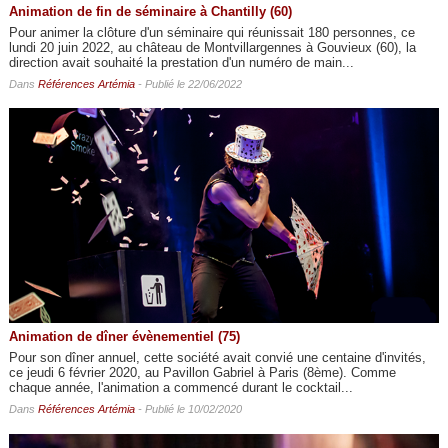
Animation de fin de séminaire à Chantilly (60)
Pour animer la clôture d'un séminaire qui réunissait 180 personnes, ce
lundi 20 juin 2022, au château de Montvillargennes à Gouvieux (60), la
direction avait souhaité la prestation d'un numéro de main...
Dans
Références Artémia
- Publié le 22/06/2022
Animation de dîner évènementiel (75)
Pour son dîner annuel, cette société avait convié une centaine d'invités,
ce jeudi 6 février 2020, au Pavillon Gabriel à Paris (8ème). Comme
chaque année, l'animation a commencé durant le cocktail...
Dans
Références Artémia
- Publié le 10/02/2020