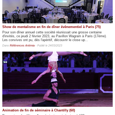
Show de mentalisme en fin de dîner évènementiel à Paris (75)
Pour son dîner annuel cette société réunissait une grosse centaine
d'invités, ce jeudi 2 février 2023, au Pavillon Wagram à Paris (17ème).
Les convives ont pu, dès l'apéritif, découvrir le close up...
Dans
Références Artémia
- Publié le 24/03/2023
Animation de fin de séminaire à Chantilly (60)