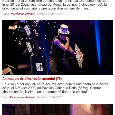
Pour animer la clôture d'un séminaire qui réunissait 180 personnes, ce
lundi 20 juin 2022, au château de Montvillargennes à Gouvieux (60), la
direction avait souhaité la prestation d'un numéro de main...
Dans
Références Artémia
- Publié le 22/06/2022
Animation de dîner évènementiel (75)
Pour son dîner annuel, cette société avait convié une centaine d'invités,
ce jeudi 6 février 2020, au Pavillon Gabriel à Paris (8ème). Comme
chaque année, l'animation a commencé durant le cocktail...
Dans
Références Artémia
- Publié le 10/02/2020