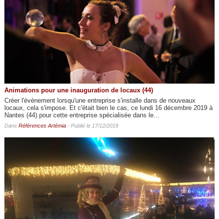
Animations pour une inauguration de locaux (44)
Créer l'évènement lorsqu'une entreprise s'installe dans de nouveaux
locaux, cela s'impose. Et c'était bien le cas, ce lundi 16 décembre 2019 à
Nantes (44) pour cette entreprise spécialisée dans le...
Dans
Références Artémia
- Publié le 17/12/2019