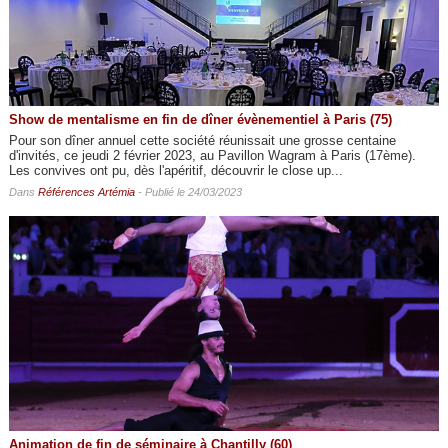
Show de mentalisme en fin de dîner évènementiel à Paris (75)
Pour son dîner annuel cette société réunissait une grosse centaine
d'invités, ce jeudi 2 février 2023, au Pavillon Wagram à Paris (17ème).
Les convives ont pu, dès l'apéritif, découvrir le close up...
Dans
Références Artémia
- Publié le 24/03/2023
Animation de fin de séminaire à Chantilly (60)