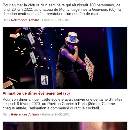
Pour animer la clôture d'un séminaire qui réunissait 180 personnes, ce
lundi 20 juin 2022, au château de Montvillargennes à Gouvieux (60), la
direction avait souhaité la prestation d'un numéro de main...
Dans
Références Artémia
- Publié le 22/06/2022
Animation de dîner évènementiel (75)
Pour son dîner annuel, cette société avait convié une centaine d'invités,
ce jeudi 6 février 2020, au Pavillon Gabriel à Paris (8ème). Comme
chaque année, l'animation a commencé durant le cocktail...
Dans
Références Artémia
- Publié le 10/02/2020