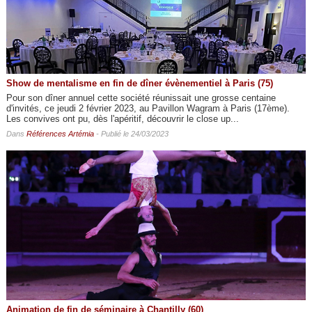
Show de mentalisme en fin de dîner évènementiel à Paris (75)
Pour son dîner annuel cette société réunissait une grosse centaine
d'invités, ce jeudi 2 février 2023, au Pavillon Wagram à Paris (17ème).
Les convives ont pu, dès l'apéritif, découvrir le close up...
Dans
Références Artémia
- Publié le 24/03/2023
Animation de fin de séminaire à Chantilly (60)