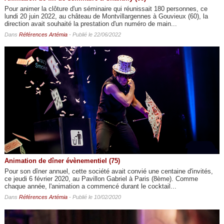
Pour animer la clôture d'un séminaire qui réunissait 180 personnes, ce
lundi 20 juin 2022, au château de Montvillargennes à Gouvieux (60), la
direction avait souhaité la prestation d'un numéro de main...
Dans
Références Artémia
- Publié le 22/06/2022
Animation de dîner évènementiel (75)
Pour son dîner annuel, cette société avait convié une centaine d'invités,
ce jeudi 6 février 2020, au Pavillon Gabriel à Paris (8ème). Comme
chaque année, l'animation a commencé durant le cocktail...
Dans
Références Artémia
- Publié le 10/02/2020